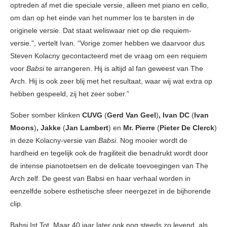
optreden af met die speciale versie, alleen met piano en cello,
om dan op het einde van het nummer los te barsten in de
originele versie. Dat staat weliswaar niet op die requiem-
versie.”, vertelt Ivan. “Vorige zomer hebben we daarvoor dus
Steven Kolacny gecontacteerd met de vraag om een requiem
voor
Babsi
te arrangeren. Hij is altijd al fan geweest van The
Arch. Hij is ook zeer blij met het resultaat, waar wij wat extra op
hebben gespeeld, zij het zeer sober.”
Sober somber klinken
CUVG
(
Gerd Van Geel
)
, Ivan DC
(
Ivan
Moons
)
, Jakke
(
Jan Lambert
)
en
Mr. Pierre
(
Pieter De Clerck
)
in deze Kolacny-versie van
Babsi
. Nog mooier wordt de
hardheid en tegelijk ook de fragiliteit die benadrukt wordt door
de intense pianotoetsen en de delicate toevoegingen van The
Arch zelf. De geest van Babsi en haar verhaal worden in
eenzelfde sobere esthetische sfeer neergezet in de bijhorende
clip.
Babsi Ist Tot. Maar 40 jaar later ook nog steeds zo levend, als