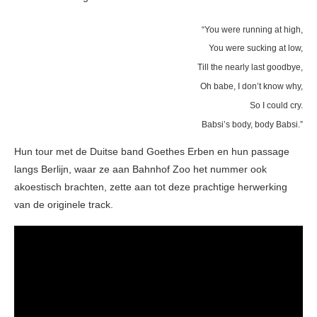
“You were running at high,
You were sucking at low,
Till the nearly last goodbye,
Oh babe, I don’t know why,
So I could cry.
Babsi’s body, body Babsi.”
Hun tour met de Duitse band Goethes Erben en hun passage
langs Berlijn, waar ze aan Bahnhof Zoo het nummer ook
akoestisch brachten, zette aan tot deze prachtige herwerking
van de originele track.