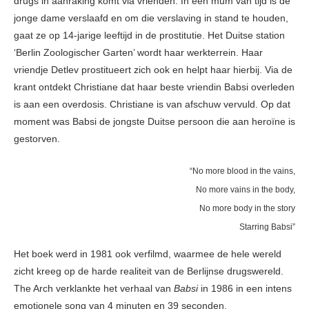
drugs in aanraking komt via vrienden. In een mum van tijd is de
jonge dame verslaafd en om die verslaving in stand te houden,
gaat ze op 14-jarige leeftijd in de prostitutie. Het Duitse station
‘Berlin Zoologischer Garten’ wordt haar werkterrein. Haar
vriendje Detlev prostitueert zich ook en helpt haar hierbij. Via de
krant ontdekt Christiane dat haar beste vriendin Babsi overleden
is aan een overdosis. Christiane is van afschuw vervuld. Op dat
moment was Babsi de jongste Duitse persoon die aan heroïne is
gestorven.
“No more blood in the vains,
No more vains in the body,
No more body in the story
Starring Babsi”
Het boek werd in 1981 ook verfilmd, waarmee de hele wereld
zicht kreeg op de harde realiteit van de Berlijnse drugswereld.
The Arch verklankte het verhaal van
Babsi
in 1986 in een intens
emotionele song van 4 minuten en 39 seconden.