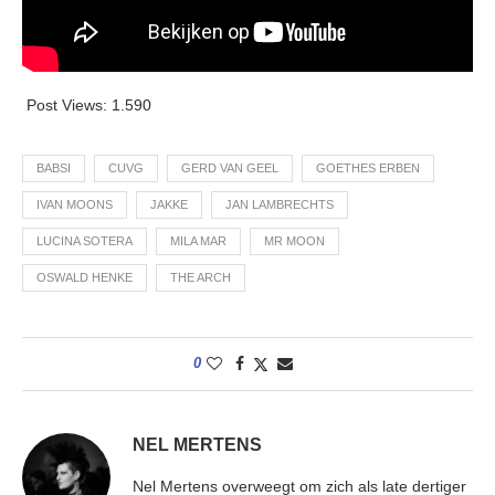
Post Views:
1.590
BABSI
CUVG
GERD VAN GEEL
GOETHES ERBEN
IVAN MOONS
JAKKE
JAN LAMBRECHTS
LUCINA SOTERA
MILA MAR
MR MOON
OSWALD HENKE
THE ARCH
0
NEL MERTENS
Nel Mertens overweegt om zich als late dertiger