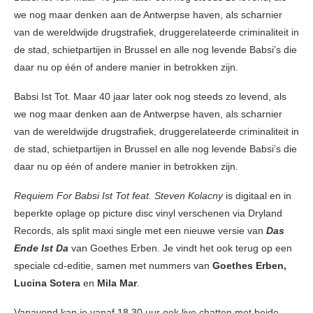
we nog maar denken aan de Antwerpse haven, als scharnier
van de wereldwijde drugstrafiek, druggerelateerde criminaliteit in
de stad, schietpartijen in Brussel en alle nog levende Babsi’s die
daar nu op één of andere manier in betrokken zijn.
Babsi Ist Tot. Maar 40 jaar later ook nog steeds zo levend, als
we nog maar denken aan de Antwerpse haven, als scharnier
van de wereldwijde drugstrafiek, druggerelateerde criminaliteit in
de stad, schietpartijen in Brussel en alle nog levende Babsi’s die
daar nu op één of andere manier in betrokken zijn.
Requiem For Babsi Ist Tot feat. Steven Kolacny
is digitaal en in
beperkte oplage op picture disc vinyl verschenen via Dryland
Records, als split maxi single met een nieuwe versie van
Das
Ende Ist Da
van Goethes Erben. Je vindt het ook terug op een
speciale cd-editie, samen met nummers van
Goethes Erben,
Lucina Sotera
en
Mila Mar
.
Vanavond kan je vanaf 18.30 uur ook live chatten met beide