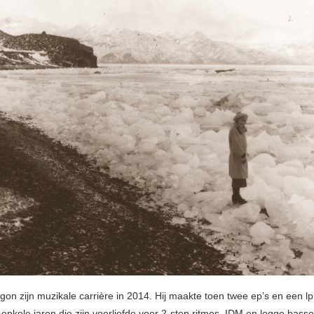
on zijn muzikale carrière in 2014. Hij maakte toen twee ep’s en een lp
nkele jaren die zijn voorliefde voor 2-step ritmes, IDM en logge bassen