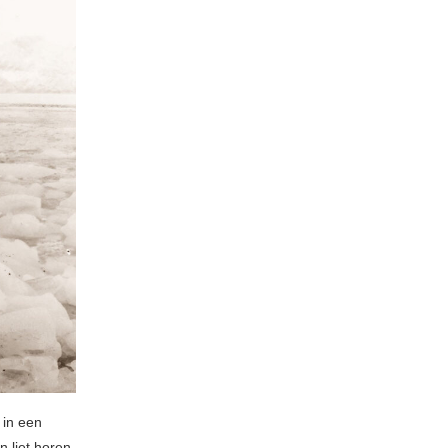
 in een
 liet horen.