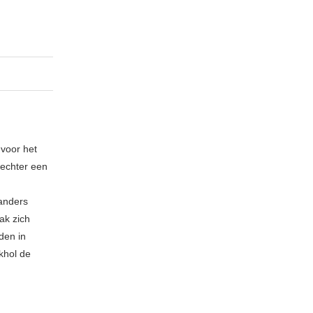
 voor het
echter een
 anders
ak zich
den in
khol de