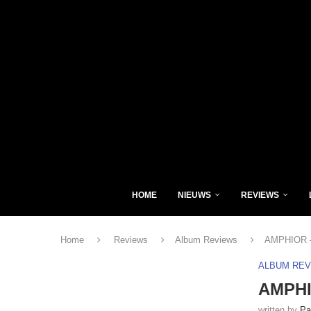
HOME
NIEUWS
REVIEWS
Home
Reviews
Album Reviews
AMPHIOR – 
ALBUM RE
AMPHIO
written by
Pa