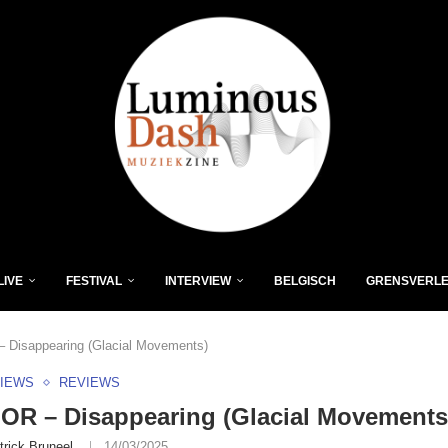
LIVE
FESTIVAL
INTERVIEW
BELGISCH
GRENSVERL
Disappearing (Glacial Movements)
VIEWS
REVIEWS
R – Disappearing (Glacial Movements
trick Bruneel
14/03/2025