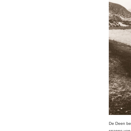
De Deen beg
spanne van e