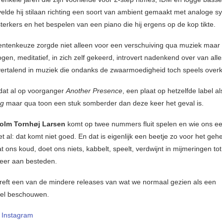
elde hij stilaan richting een soort van ambient gemaakt met analoge sy
terkers en het bespelen van een piano die hij ergens op de kop tikte.
entenkeuze zorgde niet alleen voor een verschuiving qua muziek maar
ogen, meditatief, in zich zelf gekeerd, introvert nadenkend over van all
vertalend in muziek die ondanks de zwaarmoedigheid toch speels over
dat al op voorganger
Another Presence
, een plaat op hetzelfde label al
ng
maar qua toon een stuk somberder dan deze keer het geval is.
olm Tornhøj Larsen
komt op twee nummers fluit spelen en wie ons ee
t al: dat komt niet goed. En dat is eigenlijk een beetje zo voor het ge
at ons koud, doet ons niets, kabbelt, speelt, verdwijnt in mijmeringen t
eer aan besteden.
reft een van de mindere releases van wat we normaal gezien als een
abel beschouwen.
–
Instagram