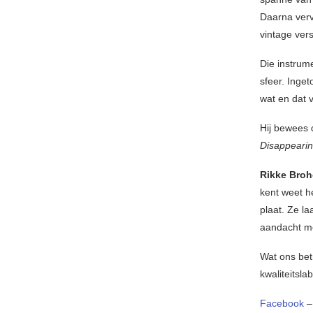
Daarna verv
vintage vers
Die instrum
sfeer. Inget
wat en dat 
Hij bewees 
Disappeari
Rikke Broh
kent weet he
plaat. Ze la
aandacht m
Wat ons bet
kwaliteitsl
Facebook