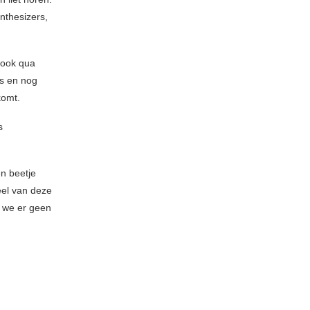
nthesizers,
 ook qua
es en nog
komt.
s
n beetje
heel van deze
ot we er geen