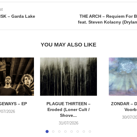
st
ISK – Garda Lake
THE ARCH – Requiem For Ba
feat. Steven Kolacny (Dryla
YOU MAY ALSO LIKE
EWAYS – EP
PLAGUE THIRTEEN –
ZONDAR – D
Eroded (Loner Cult /
Voorbi
/07/2026
Shove...
30/07/2
31/07/2026