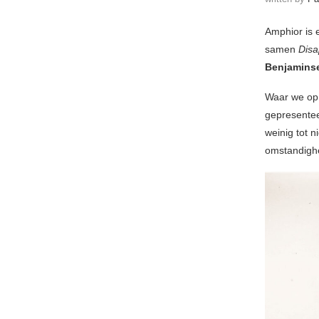
Amphior is e
samen
Dis
Benjamins
Waar we op 
gepresenteer
weinig tot 
omstandigh