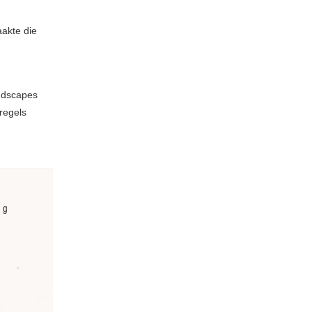
akte die
ndscapes
lregels