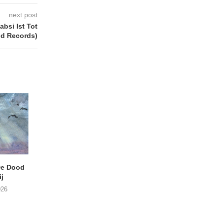
next post
bsi Ist Tot
nd Records)
e Dood
DANIEL PEREZ – Why Is
THE SMALL SHIP
j
This Called Heaven?
Moneyfiller (Kowzi 
026
29/07/2026
28/07/2026