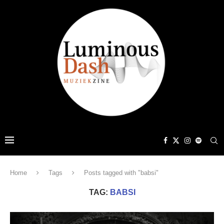
Home
Tags
Posts tagged with "babsi"
TAG:
BABSI