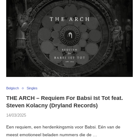
Belgisch
Singles
THE ARCH – Requiem For Babsi Ist Tot feat.
Steven Kolacny (Dryland Records)
14/03/2025
Een requiem, een herdenkingsmis voor Babsi. Eén van de
meest emotioneel beladen nummers die de …