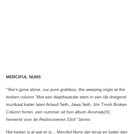
MERCIFUL NUNS
“She‘s gone alone, our pure goddess, the weeping virgin at the
broken column.”Met een dieptheatrale stem in een rijk dreigend
muzikaal kader laten Artaud Seth, Jawa Seth, Jón Tmoh
Broken
Column
horen, een nummer uit hun album
Anomaly(X),
herwerkt voor de
Rediscovered 33rd° Series
.
Het heden is al wat er is… Merciful Nuns zijn terug en luider dan