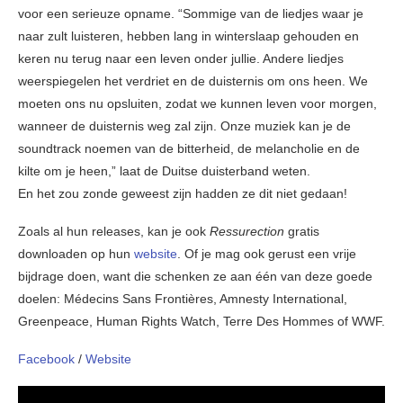
voor een serieuze opname. “Sommige van de liedjes waar je
naar zult luisteren, hebben lang in winterslaap gehouden en
keren nu terug naar een leven onder jullie. Andere liedjes
weerspiegelen het verdriet en de duisternis om ons heen. We
moeten ons nu opsluiten, zodat we kunnen leven voor morgen,
wanneer de duisternis weg zal zijn. Onze muziek kan je de
soundtrack noemen van de bitterheid, de melancholie en de
kilte om je heen,” laat de Duitse duisterband weten.
En het zou zonde geweest zijn hadden ze dit niet gedaan!
Zoals al hun releases, kan je ook
Ressurection
gratis
downloaden op hun
website
. Of je mag ook gerust een vrije
bijdrage doen, want die schenken ze aan één van deze goede
doelen: Médecins Sans Frontières, Amnesty International,
Greenpeace, Human Rights Watch, Terre Des Hommes of WWF.
Facebook
/
Website