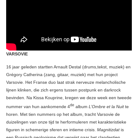
VARSOVIE
16 jaar geleden startten Arnault Destal (drums,tekst, muziek) en
Grégory Catherina (zang, gitaar, muziek) met hun project
Varsovie. Het Franse duo laat strak nerveuze melancholische
lijnen klinken, die zich ergens tussen postpunk en darkrock
bevinden. Na Kissa Kouprine, kregen we deze week een tweede
de
nummer van hun aankomende 4
album
L’Ombre et la Nuit
te
horen. Met tien nummers op het album, tracht Varsovie de
duizelingen van onze tijd te herformuleren met karakteristieke
figuren in schemerige sferen en intieme crisis.
Magnitizdat
is
een Russisch neologisme dat verwijst naar het clandestien