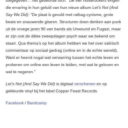
toegegeven… het gebeurde toch.” De vier noiserockers vingen
die ervaring in hun geluid van hun nieuw album
Let’s Not (And
Say We Did)
: “De plaat is gevuld met ratbag-cynisme, grote
beats en snauwende gitaren. Structuren doen denken aan punk
uit de vroege jaren 90 van bands als Unwound en Fugazi, maar
er zijn ook de dikke zweepslagen psych waar we bekend om
staan. Qua thema’s op het album hebben we het over satirisch
commentaar op sociaal gedrag (online en in de echte wereld).
Want er heerst nogal wat verwarring tussen het echte leven en
proberen om online een leven te leiden, met wat te geloven en
wat te negeren.”
Let’s Not (And Say We Did)
is digitaal
verschenen
en op
gekleurde vinyl bij het label Copper Feast Records.
Facebook
/
Bandcamp