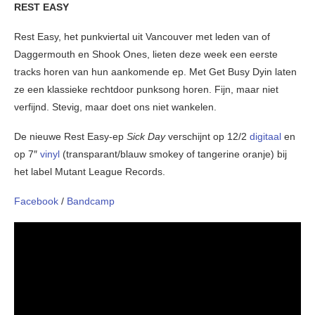
REST EASY
Rest Easy, het punkviertal uit Vancouver met leden van of
Daggermouth en Shook Ones, lieten deze week een eerste
tracks horen van hun aankomende ep. Met Get Busy Dyin laten
ze een klassieke rechtdoor punksong horen. Fijn, maar niet
verfijnd. Stevig, maar doet ons niet wankelen.
De nieuwe Rest Easy-ep
Sick Day
verschijnt op 12/2
digitaal
en
op 7″
vinyl
(transparant/blauw smokey of tangerine oranje) bij
het label Mutant League Records.
Facebook
/
Bandcamp