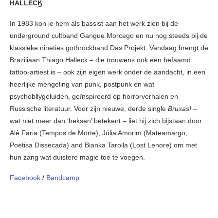
HALLECӃ
In 1983 kon je hem als bassist aan het werk zien bij de
underground cultband Gangue Morcego en nu nog steeds bij de
klassieke nineties gothrockband Das Projekt. Vandaag brengt de
Braziliaan Thiago Halleck – die trouwens ook een befaamd
tattoo-artiest is – ook zijn eigen werk onder de aandacht, in een
heerlijke mengeling van punk, postpunk en wat
psychobllygeluiden, geïnspireerd op horrorverhalen en
Russische literatuur. Voor zijn nieuwe, derde single
Bruxas! –
wat niet meer dan ‘heksen’ betekent – liet hij zich bijstaan door
Alê Faria (Tempos de Morte), Júlia Amorim (Mateamargo,
Poetisa Dissecada) and Bianka Tarolla (Lost Lenore) om met
hun zang wat duistere magie toe te voegen.
Facebook
/
Bandcamp