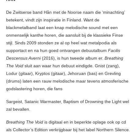
De Zwitserse band Hån met de Noorse naam die ‘minachting’
betekent, vindt zijn inspiratie in Finland. Want de
blackmetalband laat een knap melodische sound met een
onmenselijk kanthe horen, die aansluit bij de klassieke Finse
stijl. Sinds 2009 stonden ze al op heel wat metalpodia als
supportact en na hun goed ontvangen debuutalbum
Facilis
Descensus Averni
(2016), is hun tweede album er.
Breathing
The Void
sluit aan waar hun debuut eindigde. Gnist (zang),
Lodur (gitaar), Kryptos (gitaar), Jehoruan (bas) en Grevling
(drums) laten een rauw melodische maar tevens atmosferische
godslastering horen, die fans
Sargeist, Satanic Warmaster, Baptism of Drowning the Light wel
zal bevallen.
Breathing The Void
is digitaal en in beperkte oplage ook op cd
als Collector’s Edition verkrijgbaar bij het label Northern Silence.