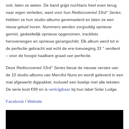
ooit, laten ze weten. De band grijpt nochtans heel even terug
naar eigen verleden, want voor hun
Rediscovered 33rd° Series
,
hebben ze hun studio-albums geremasterd en laten ze een
nieuw geluid horen. Nummers werden zorgvuldig opnieuw
gemixt, gedeeltelijk opnieuw opgenomen, tracklists
heroverwogen en opnieuw gerangschikt. Elk album werd tot in
de perfectie gebracht wat echt de ere-toevoeging 33 ° verdient
– voor de hoogst haalbare graad van perfectie.
Deze
Rediscovered 33rd° Series
bevat de nieuwe versies van
de 10 studio-albums van Merciful Nuns en wordt geleverd in een
mat afgewerkt digipakket, inclusief een boekje met alle teksten.
De serie kost €99 en is
verkrijgbaar
bij hun label Solar Lodge.
Facebook
/
Website