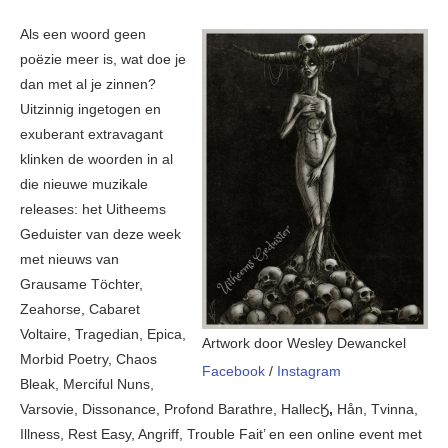
Als een woord geen
poëzie meer is, wat doe je
dan met al je zinnen?
Uitzinnig ingetogen en
exuberant extravagant
klinken de woorden in al
die nieuwe muzikale
releases: het Uitheems
Geduister van deze week
met nieuws van
Grausame Töchter,
Zeahorse, Cabaret
Voltaire, Tragedian, Epica,
Artwork door Wesley Dewanckel
Morbid Poetry, Chaos
Facebook
/
Instagram
Bleak, Merciful Nuns,
Varsovie, Dissonance, Profond Barathre, HallecӃ
,
Hån, Tvinna,
Illness, Rest Easy, Angriff, Trouble Fait’ en een online event met