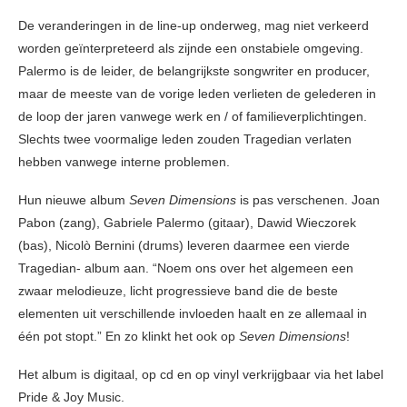
De veranderingen in de line-up onderweg, mag niet verkeerd
worden geïnterpreteerd als zijnde een onstabiele omgeving.
Palermo is de leider, de belangrijkste songwriter en producer,
maar de meeste van de vorige leden verlieten de gelederen in
de loop der jaren vanwege werk en / of familieverplichtingen.
Slechts twee voormalige leden zouden Tragedian verlaten
hebben vanwege interne problemen.
Hun nieuwe album
Seven Dimensions
is pas verschenen. Joan
Pabon (zang), Gabriele Palermo (gitaar), Dawid Wieczorek
(bas), Nicolò Bernini (drums) leveren daarmee een vierde
Tragedian- album aan. “Noem ons over het algemeen een
zwaar melodieuze, licht progressieve band die de beste
elementen uit verschillende invloeden haalt en ze allemaal in
één pot stopt.” En zo klinkt het ook op
Seven Dimensions
!
Het album is digitaal, op cd en op vinyl verkrijgbaar via het label
Pride & Joy Music.