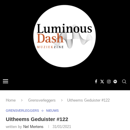
Home
Grensverleggers
Uitheems Geduister #122
GRENSVERLEGGERS
NIEUWS
Uitheems Geduister #122
written by
Nel Mertens
31/01/2021