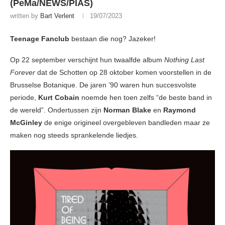
(PeMa/NEWS/PIAS)
written by
Bart Verlent
19/07/2023
Teenage Fanclub
bestaan die nog? Jazeker!
Op 22 september verschijnt hun twaalfde album
Nothing Last
Forever
dat de Schotten op 28 oktober komen voorstellen in de
Brusselse Botanique. De jaren ’90 waren hun succesvolste
periode,
Kurt Cobain
noemde hen toen zelfs “de beste band in
de wereld”. Ondertussen zijn
Norman Blake
en
Raymond
McGinley
de enige origineel overgebleven bandleden maar ze
maken nog steeds sprankelende liedjes.