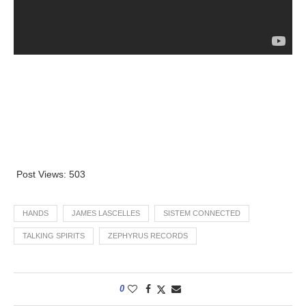
Post Views:
503
HANDS
JAMES LASCELLES
SISTEM CONNECTED
TALKING SPIRITS
ZEPHYRUS RECORDS
0