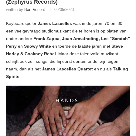
(Zephyrus Records)
written by
Bart Verlent
09/05/2023
Keyboardspeler
James Lascelles
was in de jaren ’70 en ’80
een veelgevraagd studiomuzikant die te horen is op platen van
onder andere
Frank Zappa, Joan Armatrading, Lee “Scratch”
Perry
en
Snowy White
en toerde de laatste jaren met
Steve
Harley & Cockney Rebel
. Maar deze talentvolle muzikant
schrijft ook zelf songs, die hij eerst opnam onder zijn eigen
naam, dan als het
James Lascelles Quartet
en nu als
Talking
Spirits
.