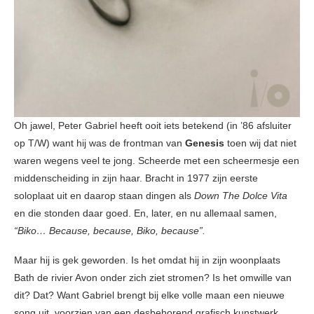
Oh jawel, Peter Gabriel heeft ooit iets betekend (in ’86 afsluiter
op T/W) want hij was de frontman van
Genesis
toen wij dat niet
waren wegens veel te jong. Scheerde met een scheermesje een
middenscheiding in zijn haar. Bracht in 1977 zijn eerste
soloplaat uit en daarop staan dingen als
Down The Dolce Vita
en die stonden daar goed. En, later, en nu allemaal samen,
“Biko… Because, because, Biko, because”.
Maar hij is gek geworden. Is het omdat hij in zijn woonplaats
Bath de rivier Avon onder zich ziet stromen? Is het omwille van
dit? Dat? Want Gabriel brengt bij elke volle maan een nieuwe
song uit, voorzien van een desbehorend grafisch kunstwerk.