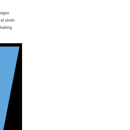
eigen
al sinds
shaking