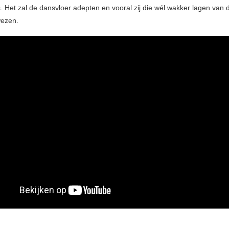
s. Het zal de dansvloer adepten en vooral zij die wél wakker lagen van
wezen.