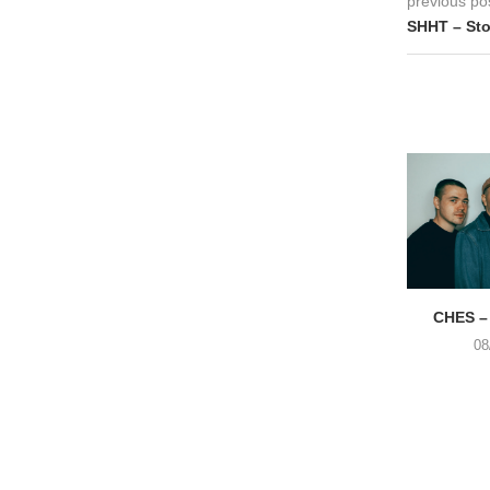
previous po
SHHT – Sto
CHES –
08