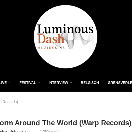
LIVE
FESTIVAL
INTERVIEW
BELGISCH
GRENSVERL
p Records)
Storm Around The World (Warp Records)
otsie Butsenzeller
17/03/2022