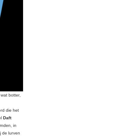
wat botter,
rd die het
el
Daft
lmden, in
j de lurven