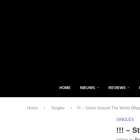
HOME
NIEUWS
REVIEWS
Home
Singles
!!! – Storm Around The World (War
SINGLES
!!! – 
written by
Bo