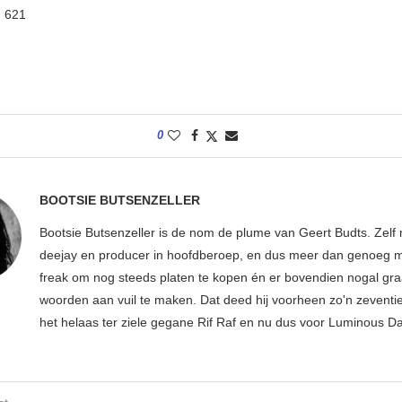
:
621
0
BOOTSIE BUTSENZELLER
Bootsie Butsenzeller is de nom de plume van Geert Budts. Zelf 
deejay en producer in hoofdberoep, en dus meer dan genoeg mu
freak om nog steeds platen te kopen én er bovendien nogal gr
woorden aan vuil te maken. Dat deed hij voorheen zo'n zeventien
het helaas ter ziele gegane Rif Raf en nu dus voor Luminous D