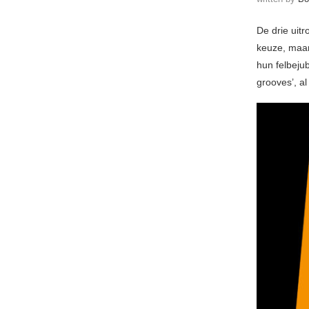
De drie uit
keuze, maar
hun felbeju
grooves’, a