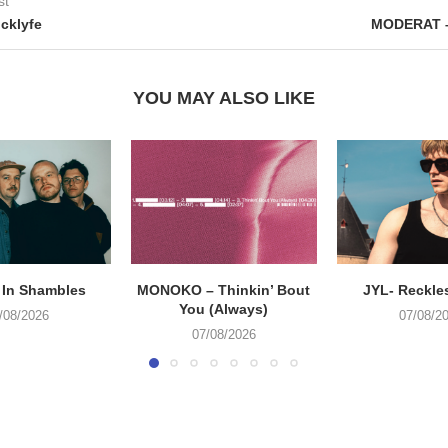
st
cklyfe
MODERAT –
YOU MAY ALSO LIKE
 In Shambles
MONOKO – Thinkin’ Bout
JYL- Reckle
You (Always)
/08/2026
07/08/2
07/08/2026