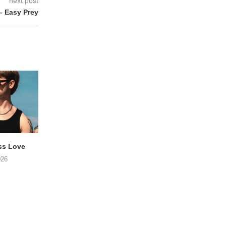
next post
 Easy Prey
ss Love
TROOST – Not All Men
NOAH TATE – Boy
026
06/08/2026
06/08/2026