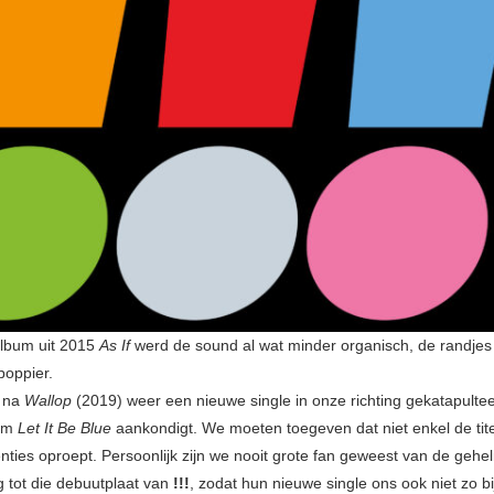
album uit 2015
As If
werd de sound al wat minder organisch, de randjes 
poppier.
r na
Wallop
(2019) weer een nieuwe single in onze richting gekatapultee
bum
Let It Be Blue
aankondigt. We moeten toegeven dat niet enkel de tit
nties oproept. Persoonlijk zijn we nooit grote fan geweest van de gehe
g tot die debuutplaat van
!!!
, zodat hun nieuwe single ons ook niet zo bi