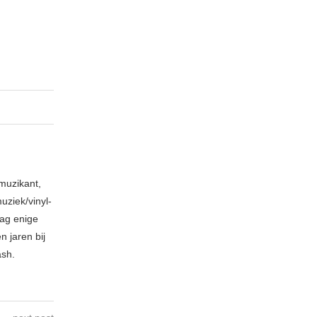
muzikant,
ziek/vinyl-
aag enige
 jaren bij
ash.