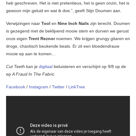
heb geschreven. Het is niet pretentieus, het is geen onzin, het is
gewoon mijn geluid en wat ik doe.”, geeft Stijn Doumen aan.
Verwijzingen naar
Tool
en
Nine Inch Nails
zijn terecht. Doumen
is gezegend met de beklijvend mooie stem en durven we gerust
onze eigen
Trent Reznor
noemen. We krijgen grungy gitaren en
droge, chaotisch beukende beats. Er zit een bloedendrauw
mooie ep aan te komen…
Cut Teeth
kan je
digitaal
beluisteren en verschijnt op 9/8 op de
ep
A Fraud In The Fabric.
Facebook
/
Instagram
/
Twitter
/
LinkTree