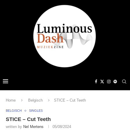
Home
Belgisch
STICE – Cut Teeth
BELGISCH
SINGLES
STICE – Cut Teeth
written by
Nel Mertens
05/08/2024