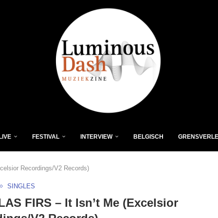
LIVE
FESTIVAL
INTERVIEW
BELGISCH
GRENSVERL
celsior Recordings/V2 Records)
SINGLES
S FIRS – It Isn’t Me (Excelsior