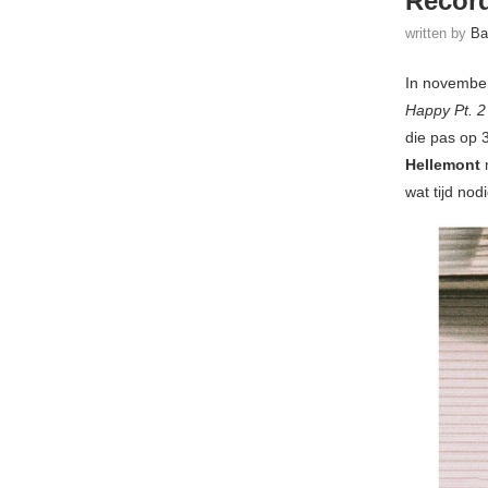
Record
written by
Ba
In november
Happy Pt. 2
die pas op 3
Hellemont
wat tijd nod