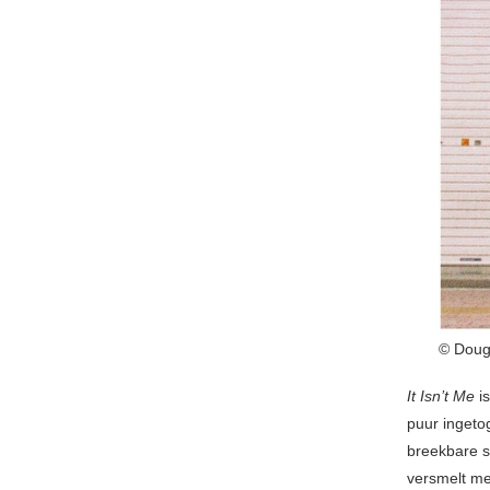
© Dougl
It Isn’t Me
is
puur ingeto
breekbare 
versmelt me