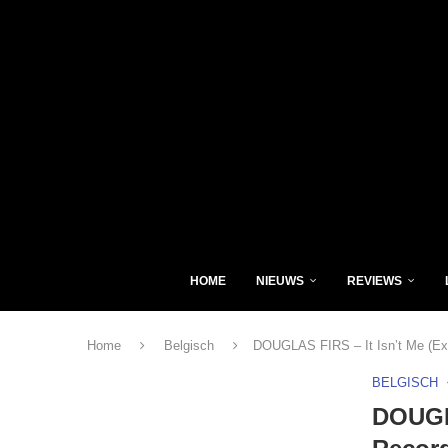
HOME
NIEUWS
REVIEWS
Home
Belgisch
DOUGLAS FIRS – It Isn’t Me (Ex
BELGISCH
DOUGLA