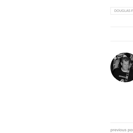
DOUGLAS F
previous po