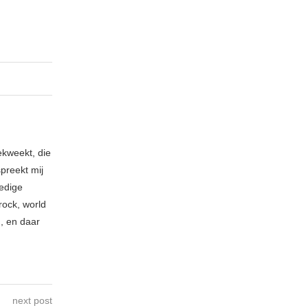
ekweekt, die
spreekt mij
ledige
rock, world
n, en daar
next post