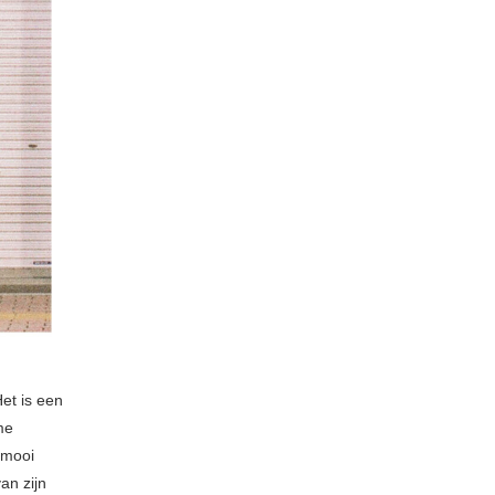
Het is een
me
 mooi
an zijn