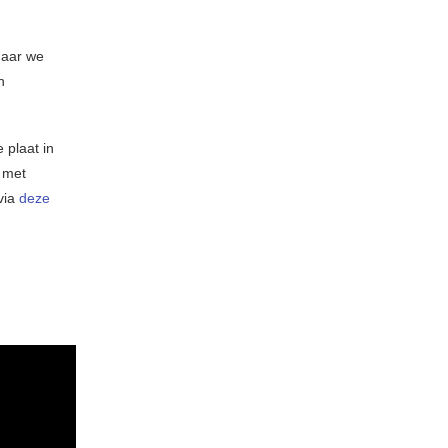
aar we
n
 plaat in
 met
via
deze