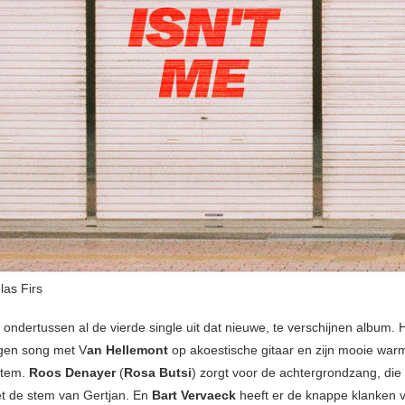
as Firs
 ondertussen al de vierde single uit dat nieuwe, te verschijnen album. 
gen song met V
an Hellemont
op akoestische gitaar en zijn mooie war
stem.
Roos Denayer
(
Rosa Butsi
) zorgt voor de achtergrondzang, die
t de stem van Gertjan. En
Bart Vervaeck
heeft er de knappe klanken v