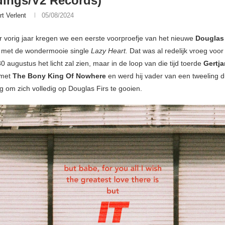
ings/V2 Records)
rt Verlent
05/08/2024
 vorig jaar kregen we een eerste voorproefje van het nieuwe
Douglas 
met de wondermooie single
Lazy Heart.
Dat was al redelijk vroeg voor
0 augustus het licht zal zien, maar in de loop van die tijd toerde
Gertj
met
The Bony King Of Nowhere
en werd hij vader van een tweeling d
ig om zich volledig op Douglas Firs te gooien.