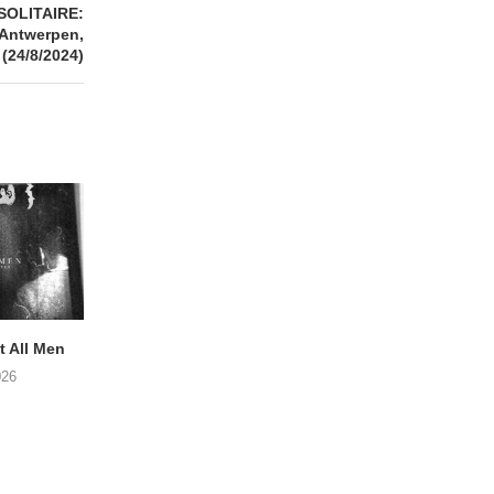
SOLITAIRE:
 Antwerpen,
 (24/8/2024)
 All Men
NOAH TATE – Boy Gum
Vijf keer talent i
Buurtkroeg Mos
026
06/08/2026
05/08/2026