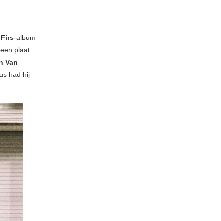
Firs
-album
 een plaat
an Van
us had hij