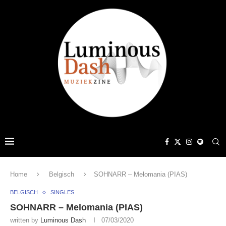
Home
Belgisch
SOHNARR – Melomania (PIAS)
BELGISCH
SINGLES
SOHNARR – Melomania (PIAS)
written by
Luminous Dash
07/03/2020