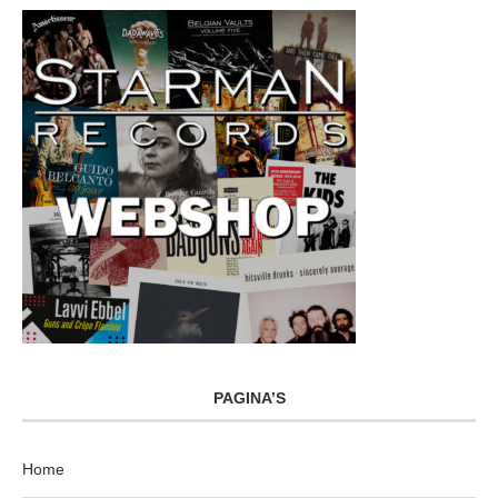
PAGINA’S
Home