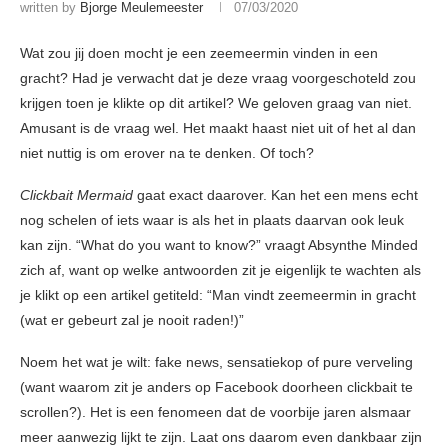
written by
Bjorge Meulemeester
07/03/2020
Wat zou jij doen mocht je een zeemeermin vinden in een
gracht? Had je verwacht dat je deze vraag voorgeschoteld zou
krijgen toen je klikte op dit artikel? We geloven graag van niet.
Amusant is de vraag wel. Het maakt haast niet uit of het al dan
niet nuttig is om erover na te denken. Of toch?
Clickbait Mermaid
gaat exact daarover. Kan het een mens echt
nog schelen of iets waar is als het in plaats daarvan ook leuk
kan zijn. “What do you want to know?” vraagt Absynthe Minded
zich af, want op welke antwoorden zit je eigenlijk te wachten als
je klikt op een artikel getiteld: “Man vindt zeemeermin in gracht
(wat er gebeurt zal je nooit raden!)”
Noem het wat je wilt: fake news, sensatiekop of pure verveling
(want waarom zit je anders op Facebook doorheen clickbait te
scrollen?). Het is een fenomeen dat de voorbije jaren alsmaar
meer aanwezig lijkt te zijn. Laat ons daarom even dankbaar zijn