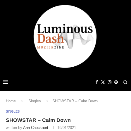
Home
Singles
SHOWSTAR – Calm Down
SINGLES
SHOWSTAR – Calm Down
written by
Ann Cnockaert
19/01/2021