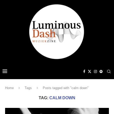
Home
Tags
Posts tagged with "calm down"
TAG:
CALM DOWN