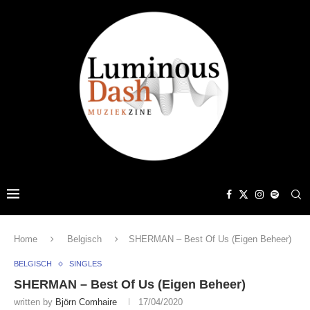
Home
Belgisch
SHERMAN – Best Of Us (Eigen Beheer)
BELGISCH
SINGLES
SHERMAN – Best Of Us (Eigen Beheer)
written by
Björn Comhaire
17/04/2020