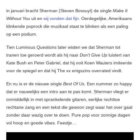
in januari bracht Sherman (Steven Bossuyt) de single
Make It
Without You
uit en
wij vonden dat fijn
. Oerdegelijke, Amerikaans
klinkende poprock die muzikaal staat te blinken als een paling
op een podium.
Tien Luminous Questions later wisten we dat Sherman tot
tranen toe geroerd wordt als hij naar
Don’t Give Up
luistert van
Kate Bush en Peter Gabriel, dat hij ooit Koen Wauters imiteerde
voor de spiegel en dat hij The xx enigszins overrated vindt.
En nu is er de nieuwe single
Best Of Us
. Een nummer zo happy
dat er nauwelijks een intro aan te pas komt. Sherman vliegt er
onmiddellijk in met sprankelende gitaren, eerlijke rechttoe
rechtane zang en een tekst die gewoon zegt waar het over gaat
zonder daar wazig over te doen. Pure pop voor zonnige dagen
vol hoop en goede vibes. Feestje…