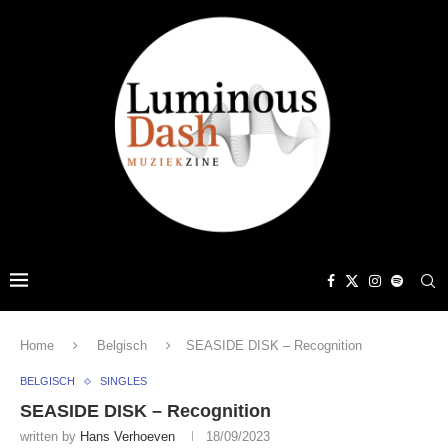
Home
Belgisch
SEASIDE DISK – Recognition
BELGISCH
SINGLES
SEASIDE DISK – Recognition
written by
Hans Verhoeven
18/09/2023