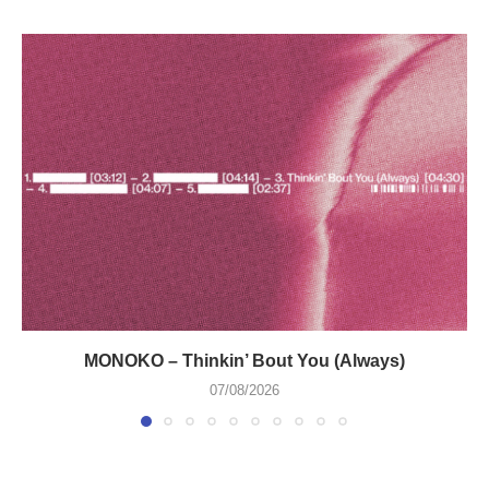
MONOKO – Thinkin’ Bout You (Always)
07/08/2026