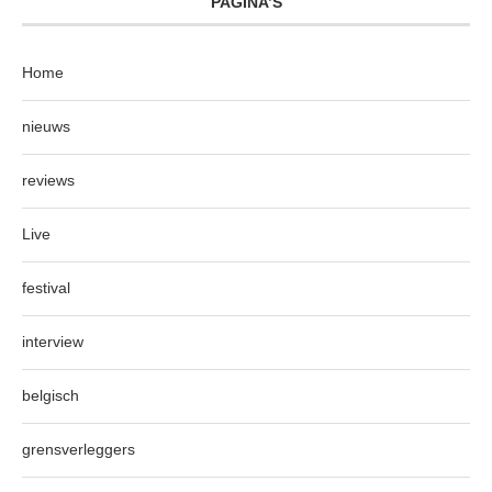
PAGINA’S
Home
nieuws
reviews
Live
festival
interview
belgisch
grensverleggers