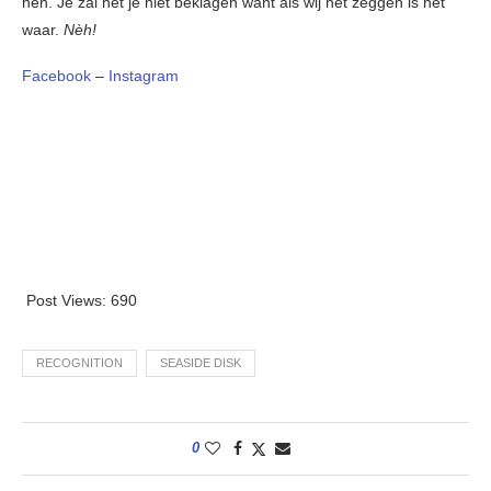
hen. Je zal het je niet beklagen want als wij het zeggen is het
waar.
Nèh!
Facebook
–
Instagram
Post Views:
690
RECOGNITION
SEASIDE DISK
0