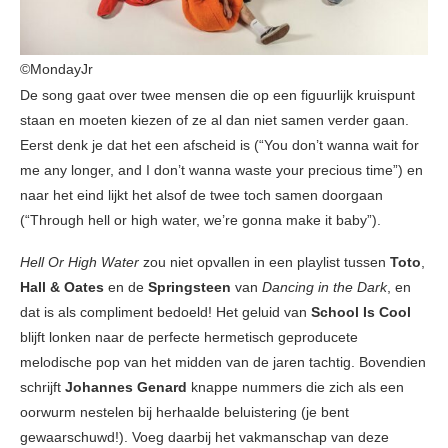
©MondayJr
De song gaat over twee mensen die op een figuurlijk kruispunt
staan en moeten kiezen of ze al dan niet samen verder gaan.
Eerst denk je dat het een afscheid is (“You don’t wanna wait for
me any longer, and I don’t wanna waste your precious time”) en
naar het eind lijkt het alsof de twee toch samen doorgaan
(“Through hell or high water, we’re gonna make it baby”).
Hell Or High Water
zou niet opvallen in een playlist tussen
Toto
,
Hall & Oates
en de
Springsteen
van
Dancing in the Dark
, en
dat is als compliment bedoeld! Het geluid van
School Is Cool
blijft lonken naar de perfecte hermetisch geproducete
melodische pop van het midden van de jaren tachtig. Bovendien
schrijft
Johannes Genard
knappe nummers die zich als een
oorwurm nestelen bij herhaalde beluistering (je bent
gewaarschuwd!). Voeg daarbij het vakmanschap van deze