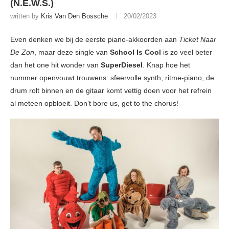
(N.E.W.S.)
written by
Kris Van Den Bossche
20/02/2023
Even denken we bij de eerste piano-akkoorden aan
Ticket Naar
De Zon
, maar deze single van
School Is Cool
is zo veel beter
dan het one hit wonder van
SuperDiesel
. Knap hoe het
nummer openvouwt trouwens: sfeervolle synth, ritme-piano, de
drum rolt binnen en de gitaar komt vettig doen voor het refrein
al meteen opbloeit. Don’t bore us, get to the chorus!