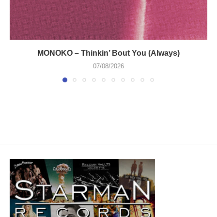
MONOKO – Thinkin’ Bout You (Always)
07/08/2026