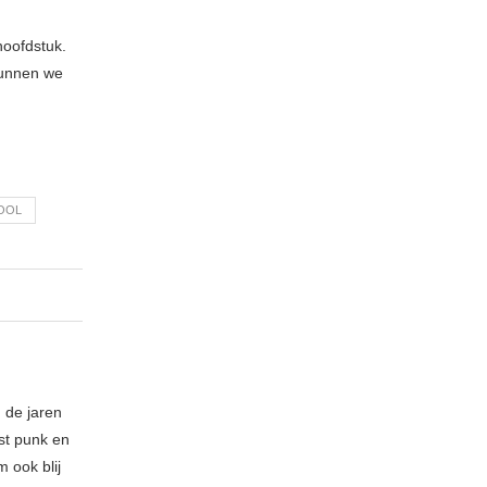
hoofdstuk.
kunnen we
OOL
 de jaren
ost punk en
 ook blij