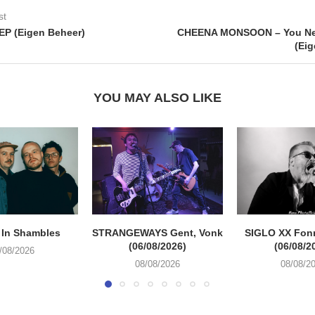
st
P (Eigen Beheer)
CHEENA MONSOON – You Ne
(Eig
YOU MAY ALSO LIKE
 In Shambles
STRANGEWAYS Gent, Vonk
SIGLO XX Fon
(06/08/2026)
(06/08/2
/08/2026
08/08/2026
08/08/2