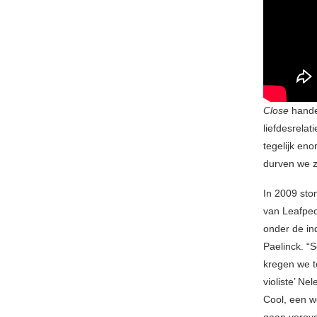
Close
handel
liefdesrela
tegelijk en
durven we z
In 2009 sto
van Leafpe
onder de in
Paelinck. “
kregen we t
violiste’ N
Cool, een w
gaan verove