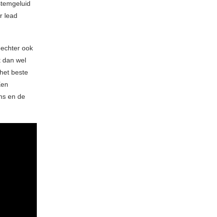
stemgeluid
r lead
 echter ook
 dan wel
het beste
Een
ths en de