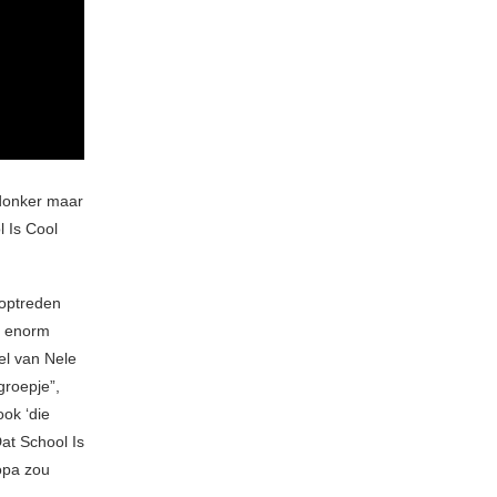
 donker maar
l Is Cool
 optreden
n enorm
el van Nele
groepje”,
ook ‘die
at School Is
opa zou