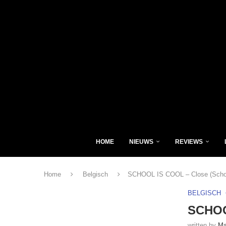
HOME
NIEUWS
REVIEWS
Home
Belgisch
SCHOOL IS COOL – Close (School
BELGISCH
SCHOOL
written by
Ma