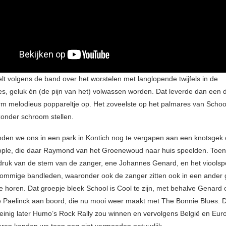
t volgens de band over het worstelen met langlopende twijfels in de
ties, geluk én (de pijn van het) volwassen worden. Dat leverde dan een
orm melodieus poppareltje op. Het zoveelste op het palmares van Schoo
onder schroom stellen.
nden we ons in een park in Kontich nog te vergapen aan een knotsgek
ople, die daar Raymond van het Groenewoud naar huis speelden. Toe
druk van de stem van de zanger, ene Johannes Genard, en het vioolsp
Sommige bandleden, waaronder ook de zanger zitten ook in een ander 
e horen. Dat groepje bleek School is Cool te zijn, met behalve Genard 
ele Paelinck aan boord, die nu mooi weer maakt met The Bonnie Blues. D
einig later Humo’s Rock Rally zou winnen en vervolgens België en Eur
ren konden we toen nog niet vermoeden natuurlijk.