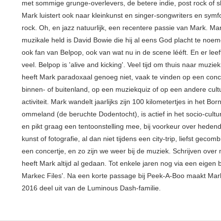
met sommige grunge-overlevers, de betere indie, post rock of s
Mark luistert ook naar kleinkunst en singer-songwriters en sym
rock. Oh, en jazz natuurlijk, een recentere passie van Mark. Ma
muzikale held is David Bowie die hij al eens God placht te noem
ook fan van Belpop, ook van wat nu in de scene lééft. En er leeft
veel. Belpop is 'alive and kicking'. Veel tijd om thuis naar muziek
heeft Mark paradoxaal genoeg niet, vaak te vinden op een conce
binnen- of buitenland, op een muziekquiz of op een andere cult
activiteit. Mark wandelt jaarlijks zijn 100 kilometertjes in het Bo
ommeland (de beruchte Dodentocht), is actief in het socio-cultu
en pikt graag een tentoonstelling mee, bij voorkeur over hede
kunst of fotografie, al dan niet tijdens een city-trip, liefst geco
een concertje, en zo zijn we weer bij de muziek. Schrijven over
heeft Mark altijd al gedaan. Tot enkele jaren nog via een eigen 
Markec Files'. Na een korte passage bij Peek-A-Boo maakt Mar
2016 deel uit van de Luminous Dash-familie.