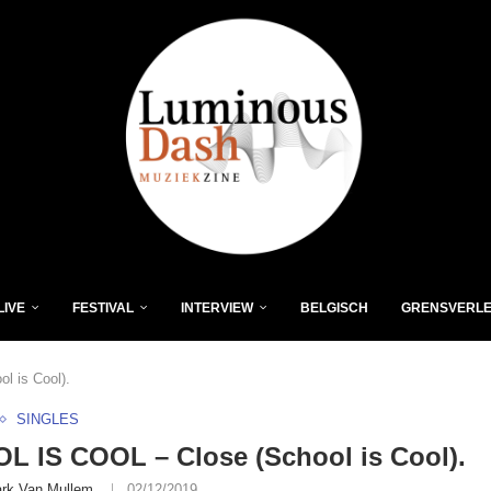
LIVE
FESTIVAL
INTERVIEW
BELGISCH
GRENSVERL
 is Cool).
SINGLES
 IS COOL – Close (School is Cool).
rk Van Mullem
02/12/2019