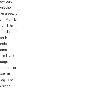
low core.
fonische
rks grootste
en. Mark is
 veel, heel
 te luisteren
rt in
urele
rnemse
rele leven
ndaagse
mbineerd met
 muziek
blog, 'The
k sinds