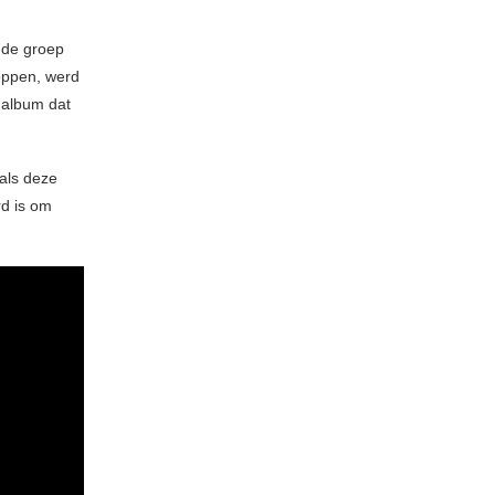
 de groep
toppen, werd
 album dat
 als deze
rd is om