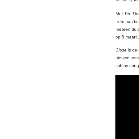
Met
Ten Dow
trots hun t
meteen duid
op 8 maart 
Close
is de 
nieuwe song
catchy songs