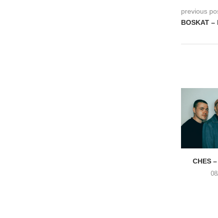
previous po
BOSKAT – E
CHES –
08