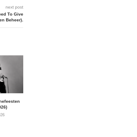
next post
ed To Give
en Beheer).
nefeesten
MONOKO – Thinkin’ Bout
JYL- Reckless L
026)
You (Always)
07/08/2026
026
07/08/2026