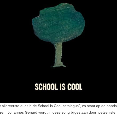
t allereerste duet in de School is Cool-catalogus”, zo staat op de ban
ezen. Johannes Genard wordt in deze song bijgestaan door toetseniste