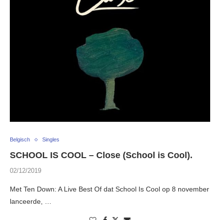
Belgisch
Singles
SCHOOL IS COOL – Close (School is Cool).
02/12/2019
Met Ten Down: A Live Best Of dat School Is Cool op 8 november
lanceerde, …