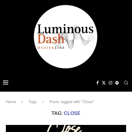
Home
Tags
Posts tagged with "Close"
TAG:
CLOSE