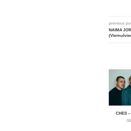
previous po
NAIMA JORI
(Viernulvie
CHES –
08