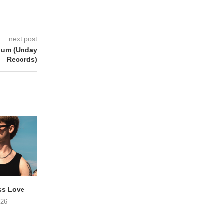
next post
ium (Unday
Records)
ss Love
TROOST – Not All Men
NOAH TATE – Boy
026
06/08/2026
06/08/2026