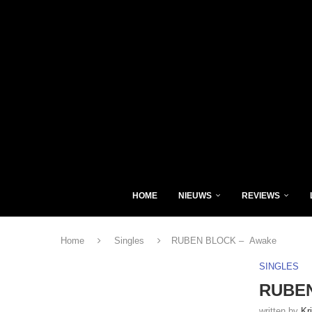
HOME
NIEUWS
REVIEWS
Home
Singles
RUBEN BLOCK – Awake
SINGLES
RUBEN
written by
Kr