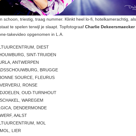
 schoon, triestig, traag nummer. Klinkt heel lo-fi, hotelkamerachtig, al
staat te spelen terwijl je slaapt. Topfotograaf
Charlie Dekeersmaecker
one-takevideo opgenomen in L.A.
ULTUURCENTRUM, DIEST
CHOUWBURG, SINT-TRUIDEN
OURLA, ANTWERPEN
STADSSCHOUWBURG, BRUGGE
A BONNE SOURCE, FLEURUS
E VERVERIJ, RONSE
E DJOELEN, OUD-TURNHOUT
E SCHAKEL, WAREGEM
ELGICA, DENDERMONDE
 WERF, AALST
ULTUURCENTRUM, MOL
 MOL, LIER