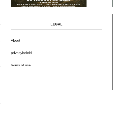
LEGAL
About
privacybeleid
terms of use