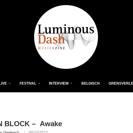
LIVE
FESTIVAL
INTERVIEW
BELGISCH
GRENSVERL
 BLOCK – Awake
is Verdonck
09/10/2023