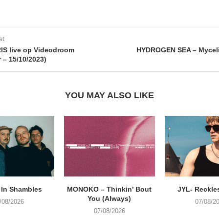
st
S live op Videodroom
HYDROGEN SEA – Mycel
r – 15/10/2023)
YOU MAY ALSO LIKE
 In Shambles
MONOKO – Thinkin’ Bout
JYL- Reckle
You (Always)
/08/2026
07/08/2
07/08/2026