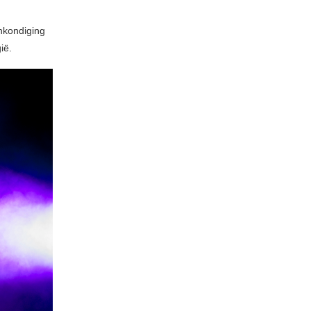
ankondiging
ië.