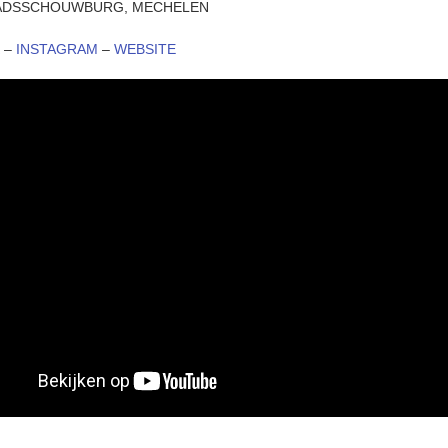
STADSSCHOUWBURG, MECHELEN
K
–
INSTAGRAM
–
WEBSITE