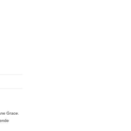
iane Grace.
zende