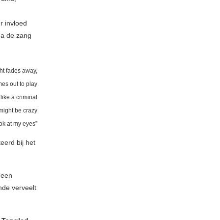
r invloed
na de zang
ght fades away,
es out to play
 like a criminal
 might be crazy
ok at my eyes”
erd bij het
 een
nde verveelt