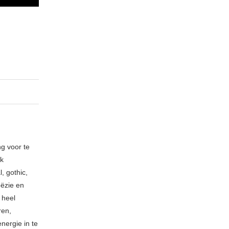
ng voor te
ik
, gothic,
oëzie en
 heel
ren,
nergie in te