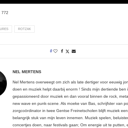
:
772
TURES
ROTZAK
0
NEL MERTENS
Nel Mertens overweegt om zich als late dertiger voor eeuwig jo
doen en muziek helpt daarbij enorm ! Sinds mijn dertiende ben 
gepassioneerd door muziek en dan vooral binnen de rock, metal
new wave en punk-scene. Als moeke van Bas, schrijfster van p
zorgcoördinator in twee Gentse Freinetscholen blijft muziek een
belangrijk stuk van mijn leven innemen. Muziek spelen, beluiste
concertjes doen, naar festivals gaan; Om energie uit te putten, e