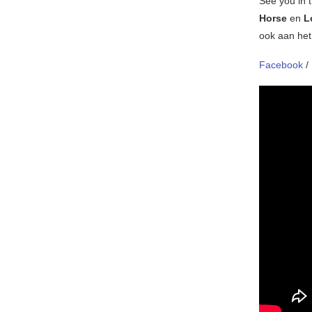
See you in 
Horse
en
L
ook aan het
Facebook
/