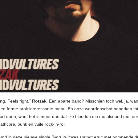
g. Feels right.”
Rotzak
. Een aparte band? Misschien toch wel, ja, want
een ferme brok interessante metal. En onze woordenschat beperken tot 
ort doen, want het is meer dan dat: ze blenden die metalsound met een
thcore, punk en vuile rock-’n-roll.
ound in deze nieuwe single
Blind Vultures
springt eruit met pompende d