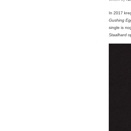
In 2017 kre
Gushing Eg
single is n
Staalhard
op