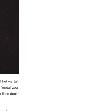
 het viertal
‘metal’ zou
 fikse dosis
rums,