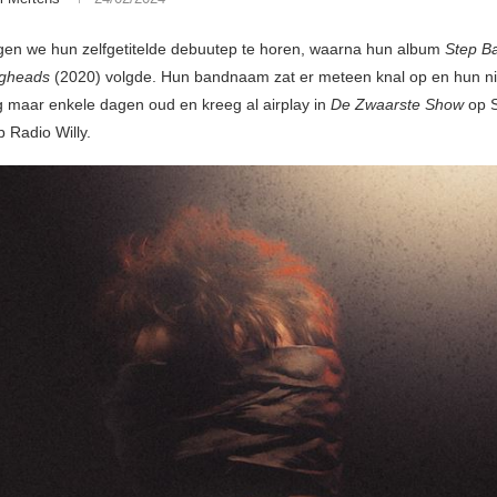
gen we hun zelfgetitelde debuutep te horen, waarna hun album
Step B
gheads
(2020) volgde. Hun bandnaam zat er meteen knal op en hun n
og maar enkele dagen oud en kreeg al airplay in
De Zwaarste Show
op S
 Radio Willy.