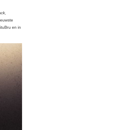
ack,
ieuwste
tuBru en in