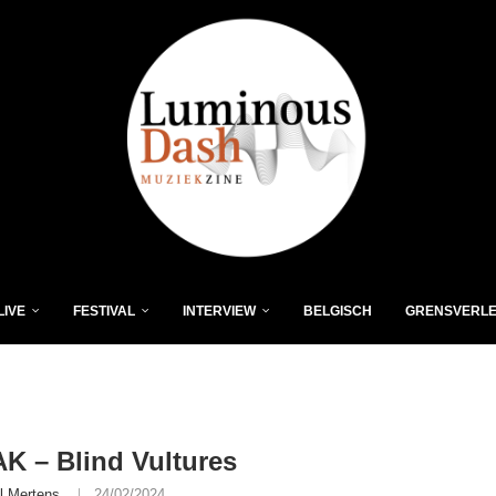
LIVE
FESTIVAL
INTERVIEW
BELGISCH
GRENSVERL
 – Blind Vultures
l Mertens
24/02/2024