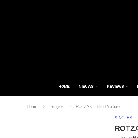
HOME
NIEUWS
REVIEWS
Home
Singles
ROTZAK – Blind Vultures
SINGLES
ROTZAK
written by
Ne