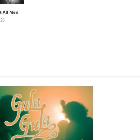
 All Men
NOAH TATE – Boy Gum
APOTH – Nelso
026
06/08/2026
05/08/2026