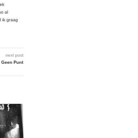
iek
so al
l ik graag
next post
 Geen Punt