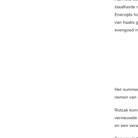
staalharde 
Enerzijds h
van haaks 
evengoed me
Het nummer 
nemen van e
Rotzak komt
vernieuwde 
en een ver