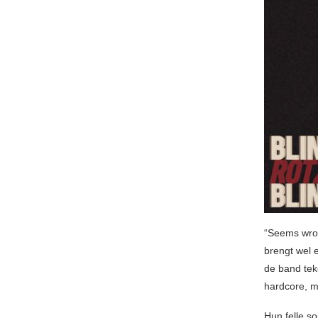
“Seems wron
brengt wel 
de band tek
hardcore, ma
Hun felle s