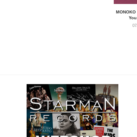
MONOKO –
You
07