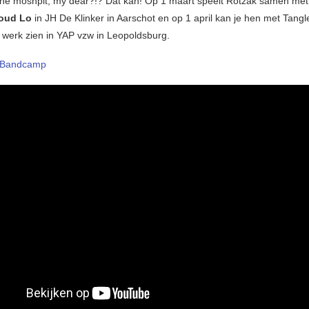
the moshpit, my dear?!? Dat kan! Op 1 maart speelt Rotzak samen me
oud Lo
in JH De Klinker in Aarschot en op 1 april kan je hen met Tang
 werk zien in YAP vzw in Leopoldsburg.
Bandcamp