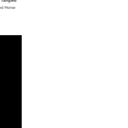
t
Tangled
led Horse