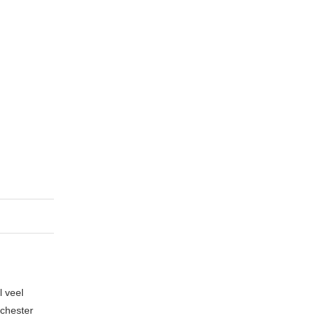
l veel
nchester