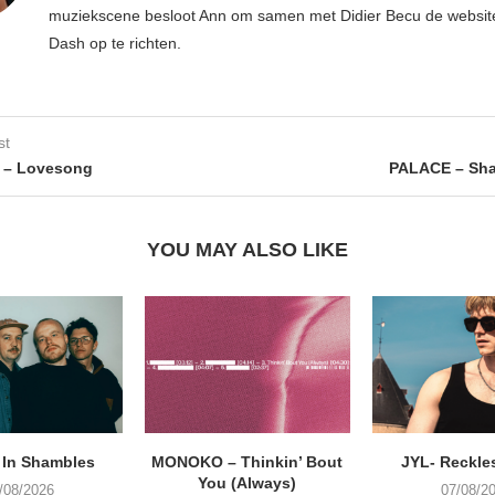
muziekscene besloot Ann om samen met Didier Becu de websi
Dash op te richten.
st
– Lovesong
PALACE – Sh
YOU MAY ALSO LIKE
 In Shambles
MONOKO – Thinkin’ Bout
JYL- Reckle
You (Always)
/08/2026
07/08/2