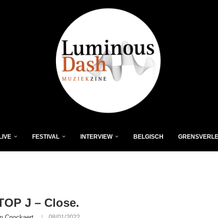
LIVE
FESTIVAL
INTERVIEW
BELGISCH
GRENSVERL
OP J – Close.
n Cnockaert
08/01/2022