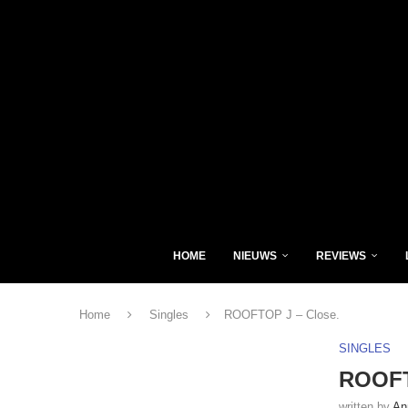
HOME
NIEUWS
REVIEWS
Home
Singles
ROOFTOP J – Close.
SINGLES
ROOFT
written by
An