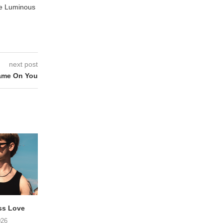
te Luminous
next post
ame On You
ss Love
TROOST – Not All Men
NOAH TATE – Boy
026
06/08/2026
06/08/2026