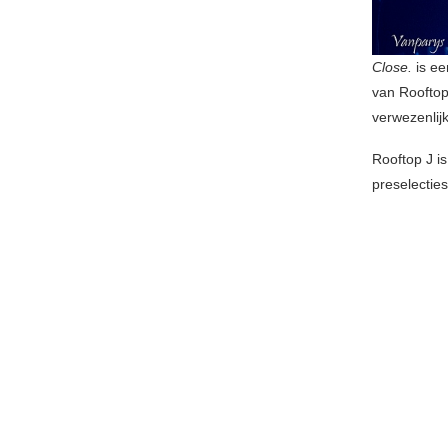
Close.
is ee
van Rooftop 
verwezenlijk
Rooftop J i
preselecties