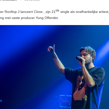
ste
er Rooftop J lanceert
Close
., zijn 21
single als onafhankelijke artiest,
ng met vaste producer Yung Offender.