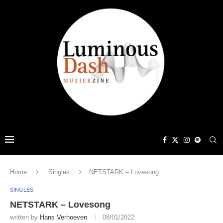
Home
Singles
NETSTARK – Lovesong
SINGLES
NETSTARK – Lovesong
written by
Hans Verhoeven
08/01/2022