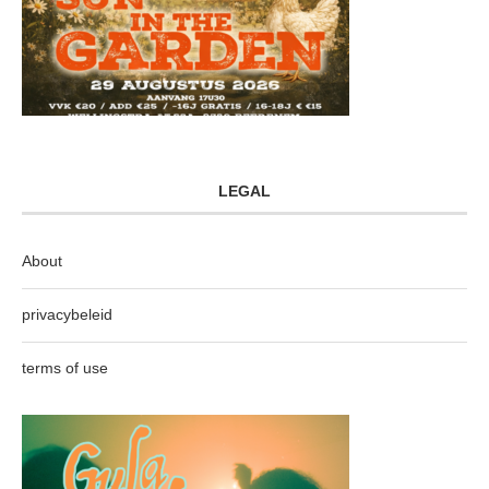
LEGAL
About
privacybeleid
terms of use