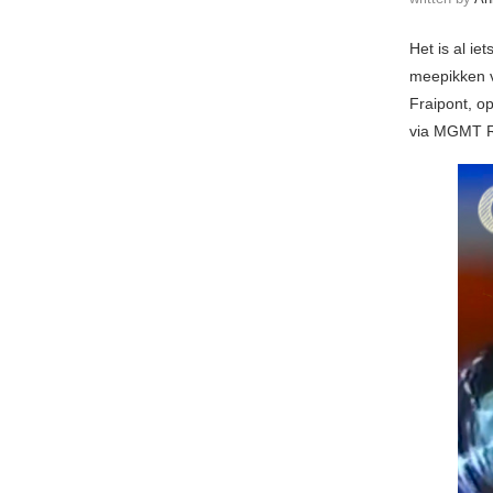
Het is al i
meepikken v
Fraipont, o
via MGMT R