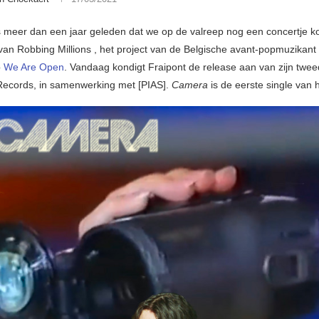
ets meer dan een jaar geleden dat we op de valreep nog een concertje 
an Robbing Millions , het project van de Belgische avant-popmuzikant
p
We Are Open
. Vandaag kondigt Fraipont de release aan van zijn twe
ecords, in samenwerking met [PIAS].
Camera
is de eerste single van 