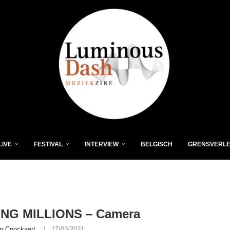
LIVE
FESTIVAL
INTERVIEW
BELGISCH
GRENSVERL
NG MILLIONS – Camera
n Cnockaert
17/03/2021