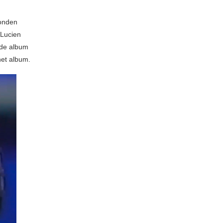
konden
 Lucien
ede album
het album.