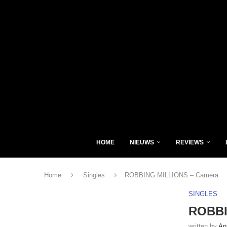
HOME
NIEUWS
REVIEWS
Home
Singles
ROBBING MILLIONS – Camera
SINGLES
ROBBI
written by
An