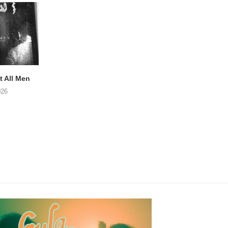
 All Men
NOAH TATE – Boy Gum
APOTH – Nelso
026
06/08/2026
05/08/2026