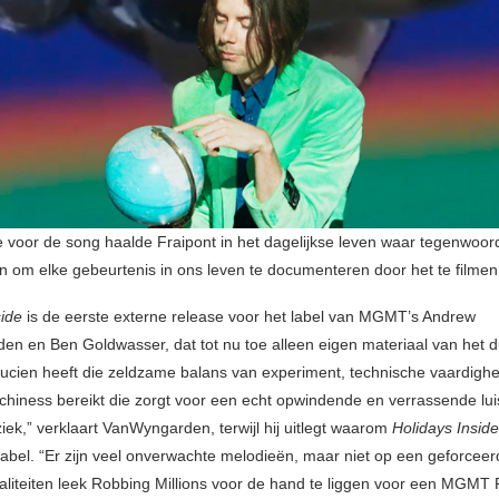
ie voor de song haalde Fraipont in het dagelijkse leven waar tegenwoor
n om elke gebeurtenis in ons leven te documenteren door het te filmen
side
is de eerste externe release voor het label van MGMT’s Andrew
n en Ben Goldwasser, dat tot nu toe alleen eigen materiaal van het 
“Lucien heeft die zeldzame balans van experiment, technische vaardighe
chiness bereikt die zorgt voor een echt opwindende en verrassende lui
ek,” verklaart VanWyngarden, terwijl hij uitlegt waarom
Holidays Inside
 label. “Er zijn veel onverwachte melodieën, maar niet op een geforcee
aliteiten leek Robbing Millions voor de hand te liggen voor een MGMT