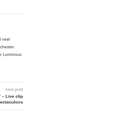
l veel
nchester
te Luminous
next post
 Live clip
ectaculoos