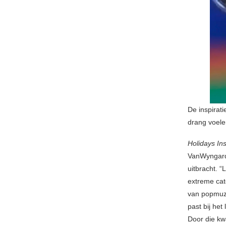
De inspirat
drang voele
Holidays In
VanWyngarde
uitbracht. 
extreme cat
van popmuzi
past bij het
Door die kw