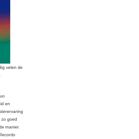
dig velen de
.
duo
id en
sterervaring
zo goed
rde manier.
 Records