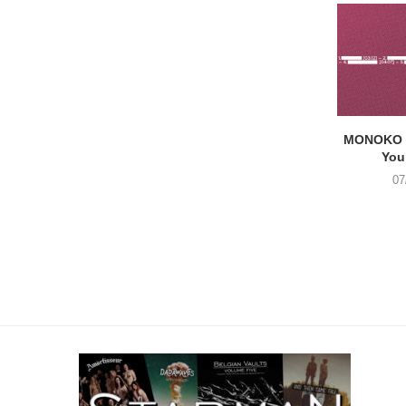
MONOKO –
You
07