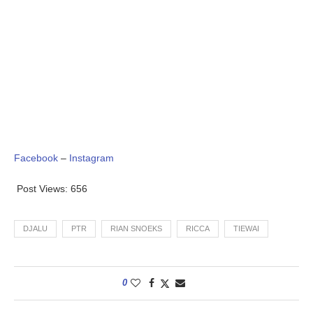
Facebook
–
Instagram
Post Views:
656
DJALU
PTR
RIAN SNOEKS
RICCA
TIEWAI
0