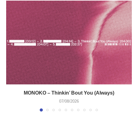
MONOKO – Thinkin’ Bout You (Always)
07/08/2026