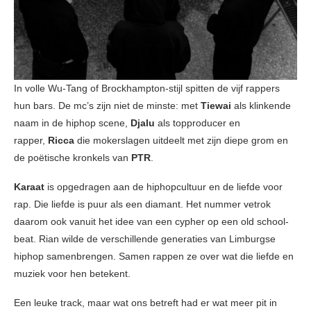
In volle Wu-Tang of Brockhampton-stijl spitten de vijf rappers
hun bars. De mc’s zijn niet de minste: met
Tiewai
als klinkende
naam in de hiphop scene,
Djalu
als topproducer en
rapper,
Ricca
die mokerslagen uitdeelt met zijn diepe grom en
de poëtische kronkels van
PTR
.
Karaat
is opgedragen aan de hiphopcultuur en de liefde voor
rap. Die liefde is puur als een diamant. Het nummer vetrok
daarom ook vanuit het idee van een cypher op een old school-
beat. Rian wilde de verschillende generaties van Limburgse
hiphop samenbrengen. Samen rappen ze over wat die liefde en
muziek voor hen betekent.
Een leuke track, maar wat ons betreft had er wat meer pit in