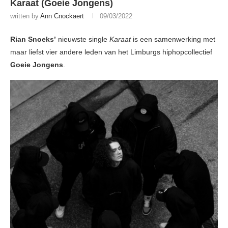
Karaat (Goeie Jongens)
written by
Ann Cnockaert
09/03/2022
Rian Snoeks’
nieuwste single
Karaat
is een samenwerking met
maar liefst vier andere leden van het Limburgs hiphopcollectief
Goeie Jongens
.