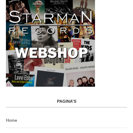
PAGINA’S
Home