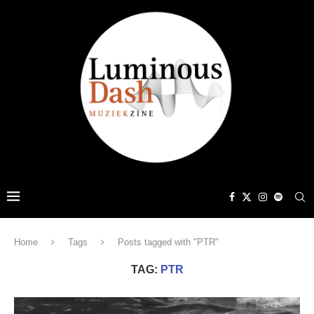
Home
Tags
Posts tagged with "PTR"
TAG:
PTR