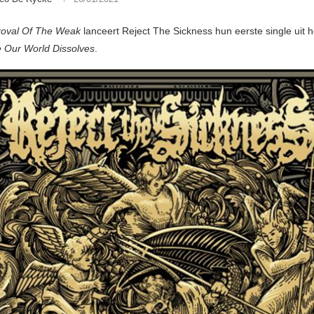
roval Of The Weak
lanceert Reject The Sickness hun eerste single uit 
e Our World Dissolves
.