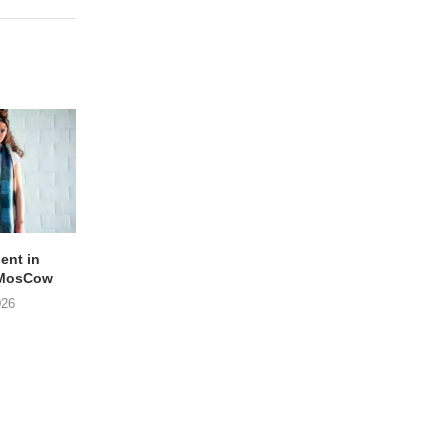
lent in
APOTH – Nelson
LIGHTSPEED speelt
 MosCow
THE SHEILA DIVINE in
05/08/2026
026
04/08/2026