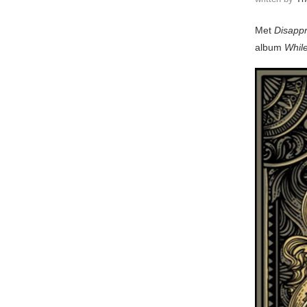
Met
Disapp
album
Whil