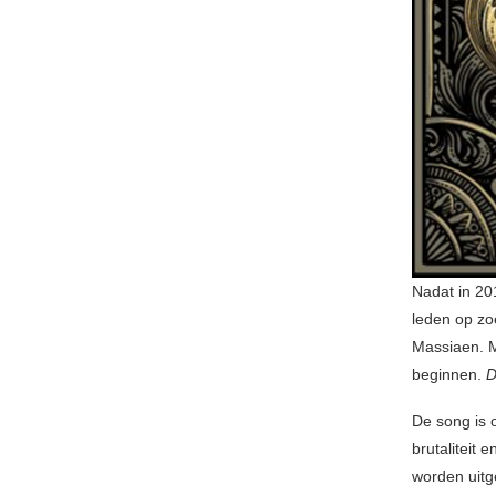
Nadat in 201
leden op zo
Massiaen. M
beginnen.
D
De song is 
brutaliteit 
worden uitg