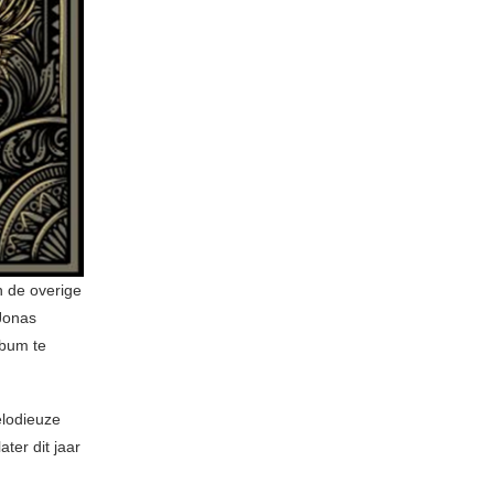
n de overige
Jonas
lbum te
elodieuze
ter dit jaar