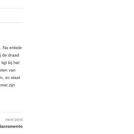
n. Na enkele
ij de draad
igt bij het
eten van
m, zo staat
met zijn
next post
Sacramento