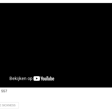
:
557
E SICKNESS