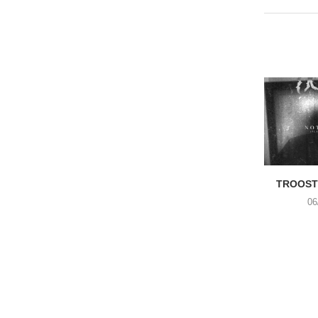
TROOST 
06