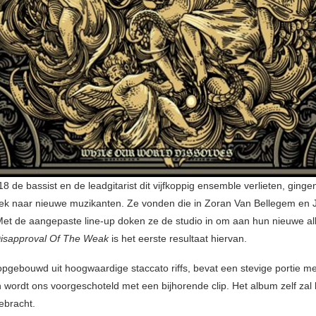
8 de bassist en de leadgitarist dit vijfkoppig ensemble verlieten, ginge
ek naar nieuwe muzikanten. Ze vonden die in Zoran Van Bellegem en 
et de aangepaste line-up doken ze de studio in om aan hun nieuwe a
isapproval Of The Weak
is het eerste resultaat hiervan.
opgebouwd uit hoogwaardige staccato riffs, bevat een stevige portie m
en wordt ons voorgeschoteld met een bijhorende clip. Het album zelf zal la
ebracht.