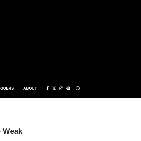
EGGERS
ABOUT
e Weak