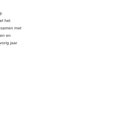
op
et het
r samen met
pen en
vorig jaar