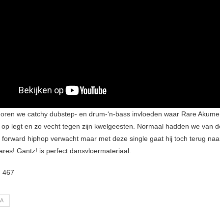
oren we catchy dubstep- en drum-‘n-bass invloeden waar Rare Akume
w op legt en zo vecht tegen zijn kwelgeesten. Normaal hadden we van 
 forward hiphop verwacht maar met deze single gaat hij toch terug naar 
res! Gantz! is perfect dansvloermateriaal.
:
467
A