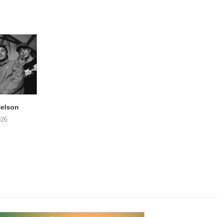
elson
ANDRIES BOONE –
FÄM – Better Late 
Lamprohiza Splendidula
Never
026
(Trad Records)
02/08/2026
03/08/2026