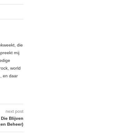
ekweekt, die
spreekt mij
ledige
rock, world
n, en daar
next post
Die Blijven
gen Beheer)