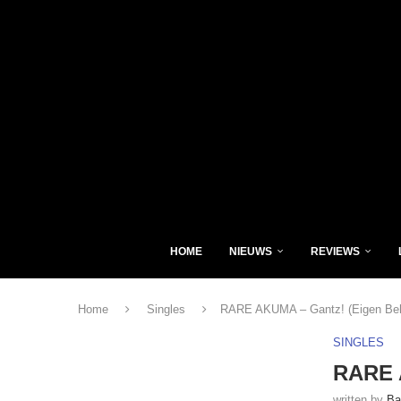
HOME
NIEUWS
REVIEWS
Home
Singles
RARE AKUMA – Gantz! (Eigen Be
SINGLES
RARE 
written by
Ba