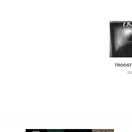
TROOST 
06