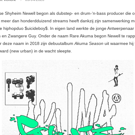
e Shyheim Newell begon als dubstep- en drum-‘n-bass producer die 
meer dan honderdduizend streams heeft dankzij zijn samenwerking m
 hiphopduo $uicideboy$. In eigen land werkte de jonge Antwerpenaa
is en Zwangere Guy. Onder de naam Rare Akuma begon Newell te rap
r deze naam in 2018 zijn debuutalbum
Akuma Season
uit waarmee hij 
ard (new urban) in de wacht sleepte.