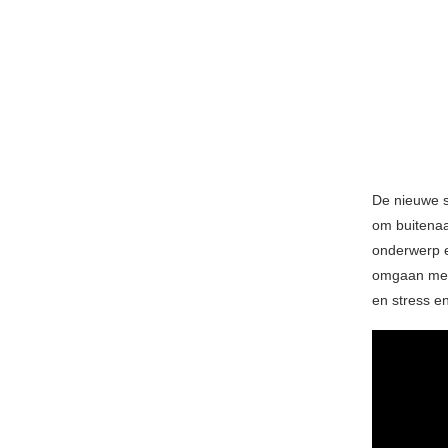
De nieuwe s
om buitenaa
onderwerp e
omgaan met 
en stress e