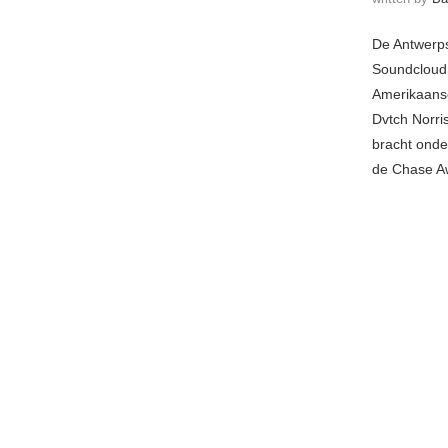
De Antwerps
Soundcloud 
Amerikaanse
Dvtch Norr
bracht onde
de Chase Aw