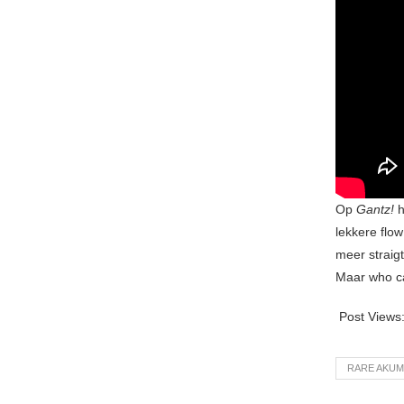
Op
Gantz!
h
lekkere flo
meer straigt
Maar who ca
Post Views
RARE AKUM