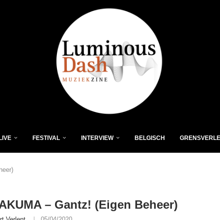
LIVE
FESTIVAL
INTERVIEW
BELGISCH
GRENSVERL
heer)
AKUMA – Gantz! (Eigen Beheer)
rt Verlent
05/04/2020