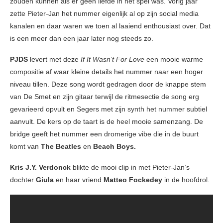
zouden kunnen als er geen liefde in het spel was. Vorig jaar
zette Pieter-Jan het nummer eigenlijk al op zijn social media
kanalen en daar waren we toen al laaiend enthousiast over. Dat
is een meer dan een jaar later nog steeds zo.
PJDS
levert met deze
If It Wasn’t For Love
een mooie warme
compositie af waar kleine details het nummer naar een hoger
niveau tillen. Deze song wordt gedragen door de knappe stem
van De Smet en zijn gitaar terwijl de ritmesectie de song erg
gevarieerd opvult en Segers met zijn synth het nummer subtiel
aanvult. De kers op de taart is de heel mooie samenzang. De
bridge geeft het nummer een dromerige vibe die in de buurt
komt van
The Beatles
en
Beach Boys.
Kris J.Y. Verdonck
blikte de mooi clip in met Pieter-Jan’s
dochter
Giula
en haar vriend
Matteo Fockedey
in de hoofdrol.