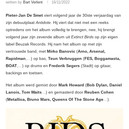
written by
Bart Verlent
16/11/2022
Pieter-Jan De Smet
viert volgend jaar de 30ste verjaardag van
zijn debuutplaat
Antidote.
Hij viert dat niet met een reeks
optredens om het album volledig te brengen, nee, hij brengt
volgend jaar zijn zevende album uit
Extinct Birds
op zijn eigen
label Beuzak Records. Hij nam het album op met zijn
vertrouwde band, met
Mirko Banovic
(
Arno, Arsenal,
Rapidman
,…) op bas,
Teun Verbruggen
(
FES, Boggamasta,
BOAT
,…) op drums en
Frederik Segers
(Stadt) op gitaar,
backings en toetsen.
Het album werd gemixt door
Mark Howard
(
Bob Dylan, Daniel
Lanois, Tom
Waits
…) en gemasterd door
Reuben Cohen
(
Metallica, Bruno Mars, Queens Of The Stone
Age
…).