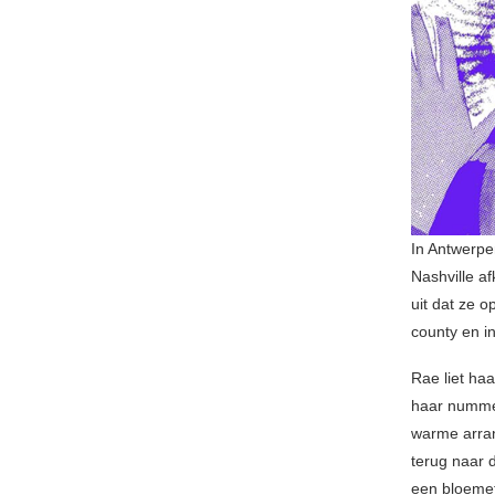
In Antwerpe
Nashville a
uit dat ze 
county en in
Rae liet ha
haar nummer
warme arra
terug naar 
een bloemetj