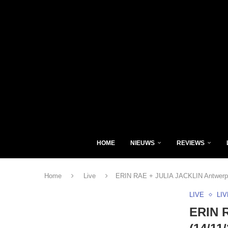
HOME
NIEUWS
REVIEWS
Home
Live
ERIN RAE + JULIA JACKLIN Antwerpen
LIVE
LI
ERIN 