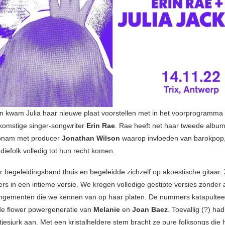
n kwam Julia haar nieuwe plaat voorstellen met in het voorprogramma 
fkomstige singer-songwriter
Erin Rae
. Rae heeft net haar tweede albu
opnam met producer
Jonathan Wilson
waarop invloeden van barokpop
diefolk volledig tot hun recht komen.
ar begeleidingsband thuis en begeleidde zichzelf op akoestische gitaar.
s in een intieme versie. We kregen volledige gestipte versies zonder a
ngementen die we kennen van op haar platen. De nummers katapulte
de flower powergeneratie van
Melanie
en
Joan Baez
. Toevallig (?) ha
esjurk aan. Met een kristalheldere stem bracht ze pure folksongs die he