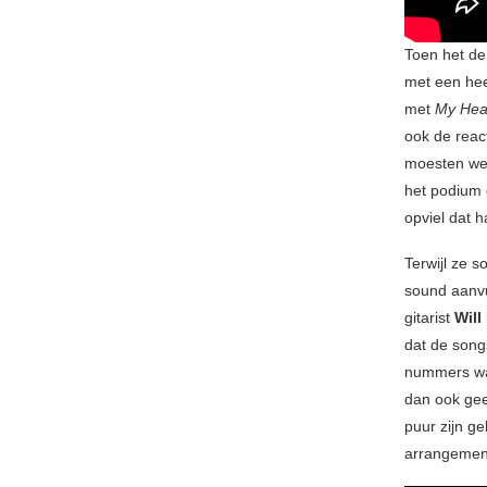
Toen het de
met een hee
met
My Hear
ook de reac
moesten we 
het podium 
opviel dat h
Terwijl ze s
sound aanvu
gitarist
Will
dat de song
nummers waa
dan ook gee
puur zijn g
arrangemen