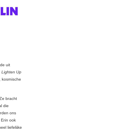
de uit
m
Lighten Up
, kosmische
 Ze bracht
l die
erden ons
d Erin ook
el liefelijke