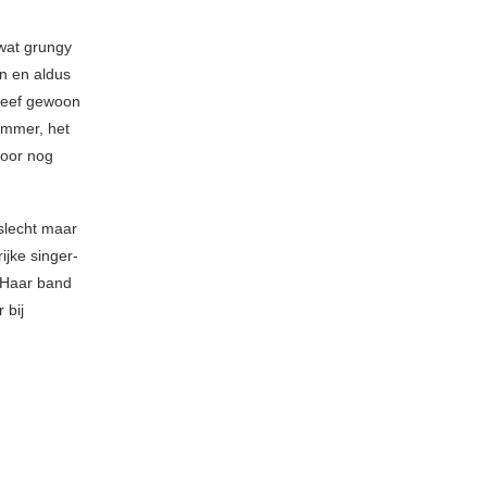
twat grungy
en en aldus
leef gewoon
ummer, het
voor nog
slecht maar
ijke singer-
. Haar band
 bij