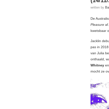
(14/11
written by
Ba
De Australi
Pleasure
af.
kwetsbaar o
Jacklin deb
pas in 2018
van Julia b
onthaald, w
Whitney
e
mocht ze ov