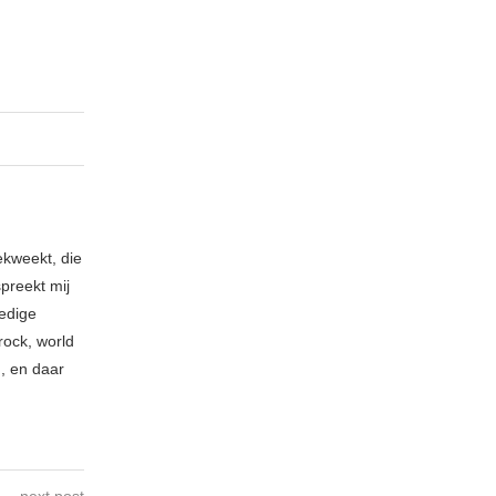
ekweekt, die
spreekt mij
ledige
rock, world
n, en daar
next post