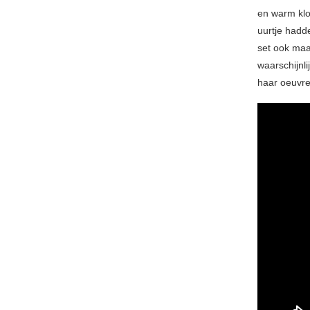
en warm klo
uurtje hadd
set ook maa
waarschijnl
haar oeuvre