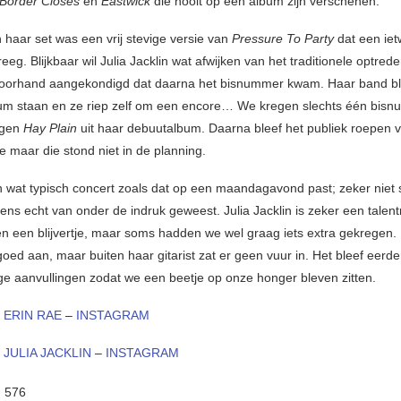
 Border Closes
en
Eastwick
die nooit op een album zijn verschenen.
n haar set was een vrij stevige versie van
Pressure To Party
dat een ie
reeg. Blijkbaar wil Julia Jacklin wat afwijken van het traditionele optred
voorhand aangekondigd dat daarna het bisnummer kwam. Haar band b
um staan en ze riep zelf om een encore… We kregen slechts één bisn
ogen
Hay Plain
uit haar debuutalbum. Daarna bleef het publiek roepen 
e maar die stond niet in de planning.
 wat typisch concert zoals dat op een maandagavond past; zeker niet 
ens echt van onder de indruk geweest. Julia Jacklin is zeker een talentr
en een blijvertje, maar soms hadden we wel graag iets extra gekregen
oed aan, maar buiten haar gitarist zat er geen vuur in. Het bleef eerder
ge aanvullingen zodat we een beetje op onze honger bleven zitten.
 ERIN RAE
–
INSTAGRAM
JULIA JACKLIN
–
INSTAGRAM
:
576