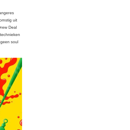
Zangeres
omstig uit
Drew Deal
etechnieken
 geen soul