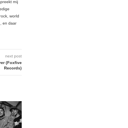
spreekt mij
ledige
rock, world
n, en daar
next post
er (Foxfive
Records)