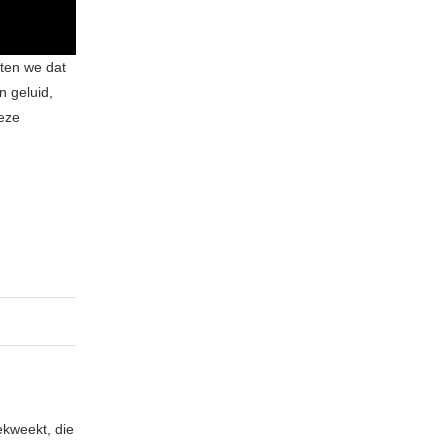
ten we dat
 geluid,
deze
ekweekt, die