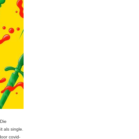
 Die
 als single.
door covid-