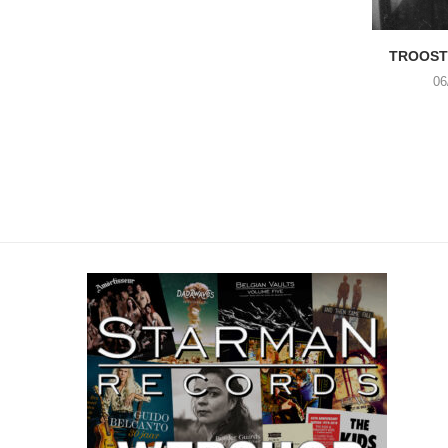
TROOST 
06