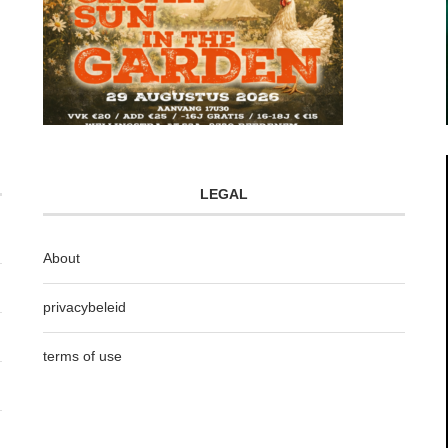
LEGAL
About
privacybeleid
terms of use