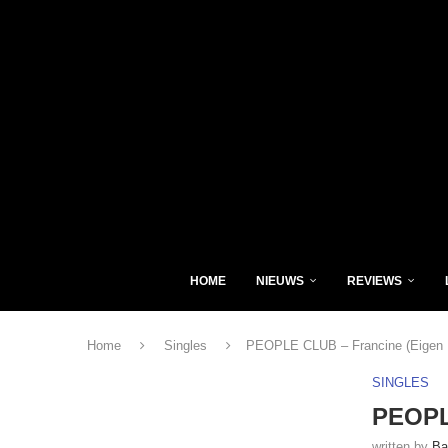
HOME
NIEUWS
REVIEWS
Home
Singles
PEOPLE CLUB – Francine (Eigen 
SINGLES
PEOPL
written by
Ba