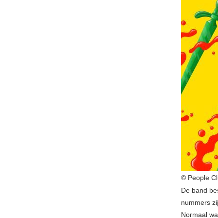
© People C
De band bes
nummers zij
Normaal was