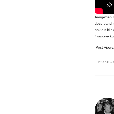
Aangezien P
deze band n
ook als klin
Francine
ku
Post Views
PEOPLE CL