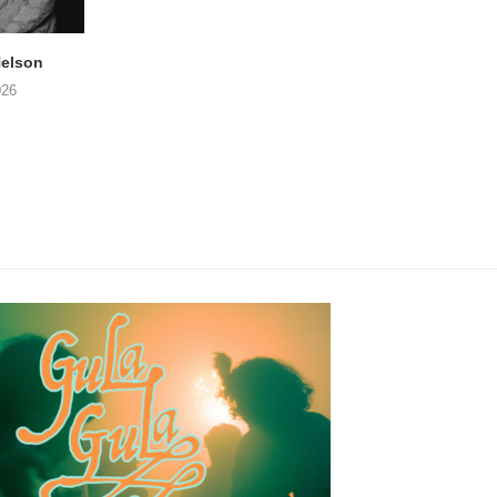
elson
ANDRIES BOONE –
FÄM – Better Late 
Lamprohiza Splendidula
Never
026
(Trad Records)
02/08/2026
03/08/2026