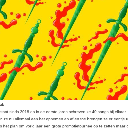
lub
taat sinds 2018 en in de eerste jaren schreven ze 40 songs bij elkaar.
n ze nu allemaal aan het opnemen en af en toe brengen ze er eentje uit
 het plan om vorig jaar een grote promotietournee op te zetten maar 