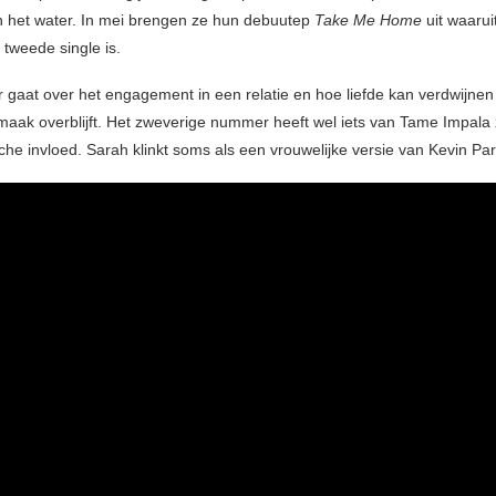
 in het water. In mei brengen ze hun debuutep
Take Me Home
uit waarui
 tweede single is.
gaat over het engagement in een relatie en hoe liefde kan verdwijnen
maak overblijft. Het zweverige nummer heeft wel iets van Tame Impala
che invloed. Sarah klinkt soms als een vrouwelijke versie van Kevin Par