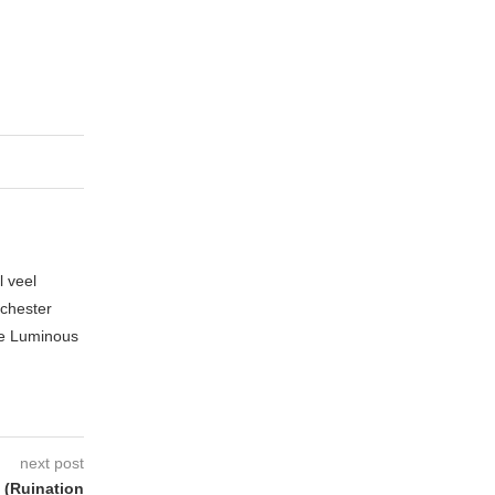
l veel
nchester
te Luminous
next post
(Ruination