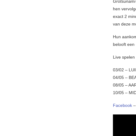
Grotsunami
hen vervolg
exact 2 min
van deze mu
Hun aanko
belooft een 
Live spelen
03/02 – LUI
04/05 – BE
08/05 – AA
10/05 – MI
Facebook