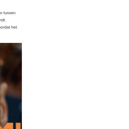
io tussen
ndt.
ordat het