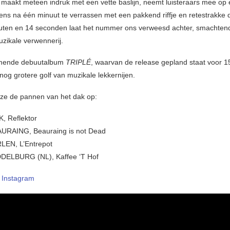
maakt meteen indruk met een vette baslijn, neemt luisteraars mee op 
ens na één minuut te verrassen met een pakkend riffje en retestrakke
uten en 14 seconden laat het nummer ons verweesd achter, smachten
zikale verwennerij.
mende debuutalbum
TRIPLÉ
, waarvan de release gepland staat voor 1
nog grotere golf van muzikale lekkernijen.
 ze de pannen van het dak op:
K, Reflektor
AURAING, Beauraing is not Dead
RLEN, L’Entrepot
DDELBURG (NL), Kaffee ‘T Hof
–
Instagram