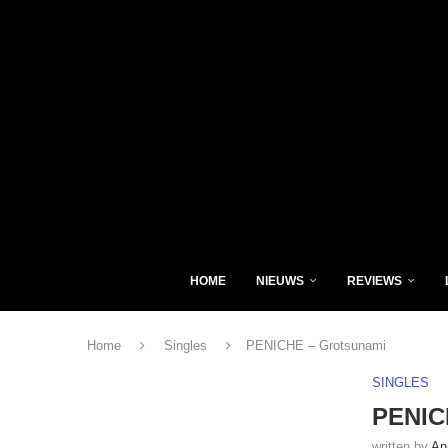
HOME
NIEUWS
REVIEWS
Home
Singles
PENICHE – Grotsunami
SINGLES
PENIC
written by
An