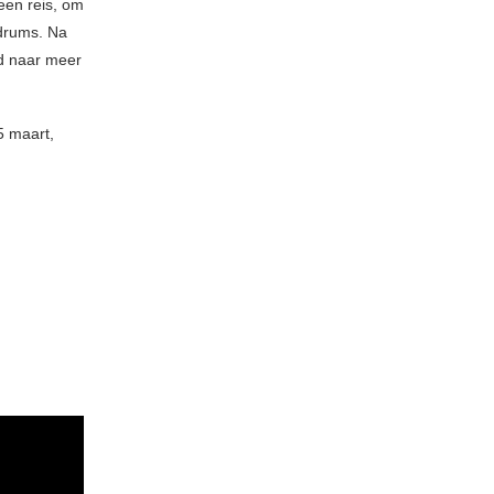
een reis, om
 drums. Na
d naar meer
5 maart,