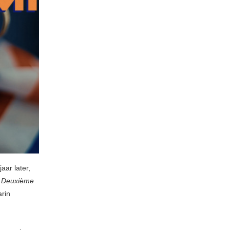
aar later,
e
Deuxième
arin