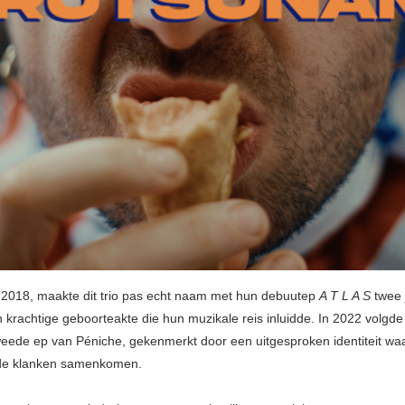
 2018, maakte dit trio pas echt naam met hun debuutep
A T L A S
twee j
 krachtige geboorteakte die hun muzikale reis inluidde. In 2022 volgd
eede ep van Péniche, gekenmerkt door een uitgesproken identiteit wa
e klanken samenkomen.