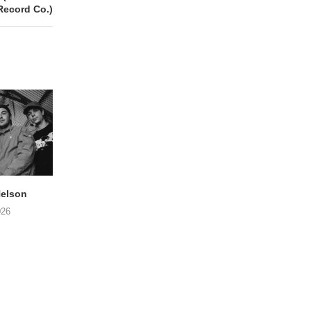
Record Co.)
elson
ANDRIES BOONE –
FÄM – Better Late 
Lamprohiza Splendidula
Never
026
(Trad Records)
02/08/2026
03/08/2026