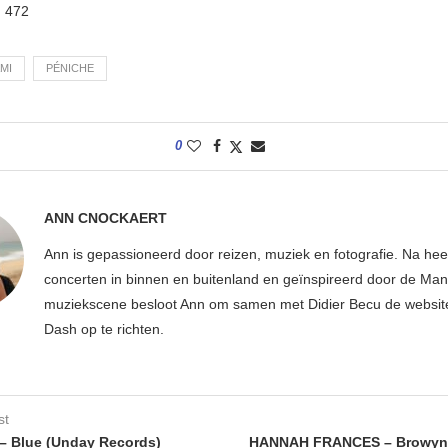
:
472
MI
PÉNICHE
0
ANN CNOCKAERT
Ann is gepassioneerd door reizen, muziek en fotografie. Na hee
concerten in binnen en buitenland en geïnspireerd door de Ma
muziekscene besloot Ann om samen met Didier Becu de websi
Dash op te richten.
st
– Blue (Unday Records)
HANNAH FRANCES – Browyn 