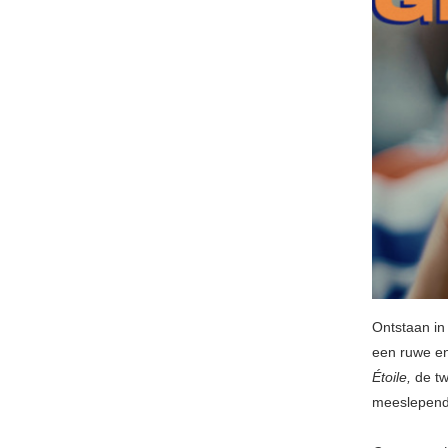
Ontstaan in
een ruwe en
Étoile,
de tw
meeslepend