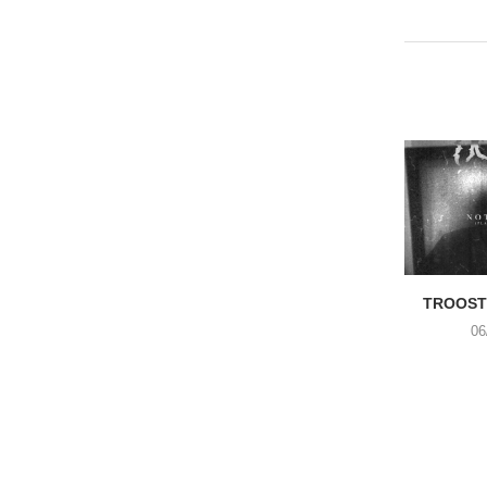
TROOST 
06