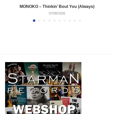
MONOKO – Thinkin’ Bout You (Always)
07/08/2026