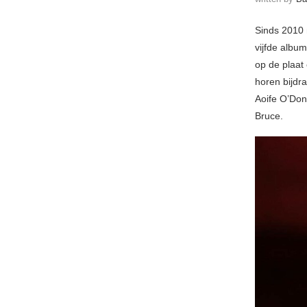
Sinds 2010 
vijfde albu
op de plaat
horen bijdr
Aoife O’Don
Bruce.