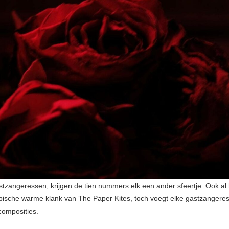
stzangeressen, krijgen de tien nummers elk een ander sfeertje. Ook a
pische warme klank van The Paper Kites, toch voegt elke gastzangeres 
composities.