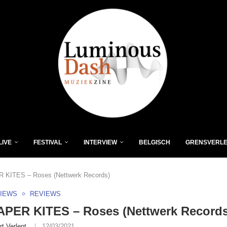
LIVE
FESTIVAL
INTERVIEW
BELGISCH
GRENSVERL
 KITES – Roses (Nettwerk Records)
VIEWS
REVIEWS
APER KITES – Roses (Nettwerk Records
rt Verlent
12/03/2021