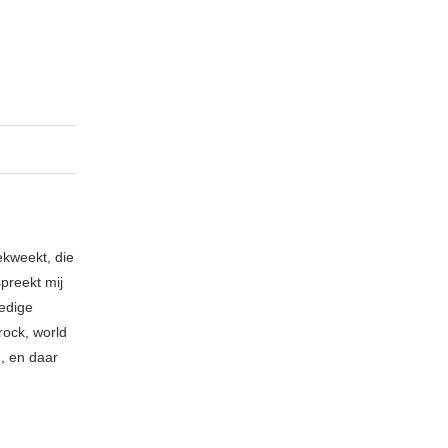
ekweekt, die
spreekt mij
ledige
rock, world
n, en daar