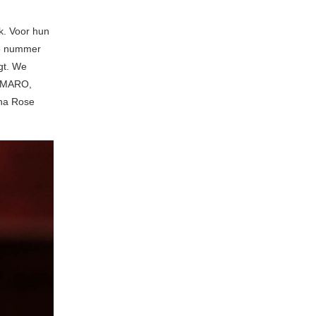
k. Voor hun
ke nummer
gt. We
, MARO,
ena Rose