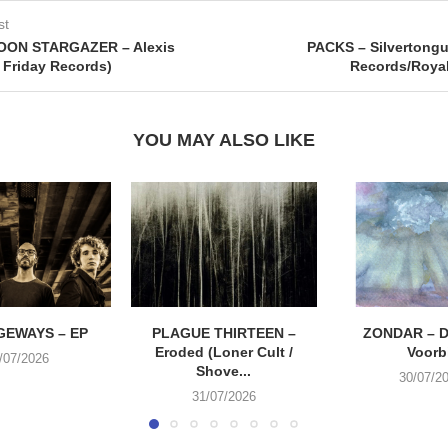
st
ON STARGAZER – Alexis
PACKS – Silvertongue
e Friday Records)
Records/Roya
YOU MAY ALSO LIKE
EWAYS – EP
PLAGUE THIRTEEN –
ZONDAR – D
Eroded (Loner Cult /
Voorbi
/07/2026
Shove...
30/07/2
31/07/2026