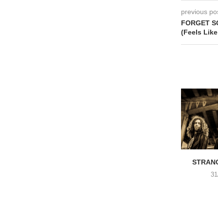
previous po
FORGET SO
(Feels Lik
STRANG
31