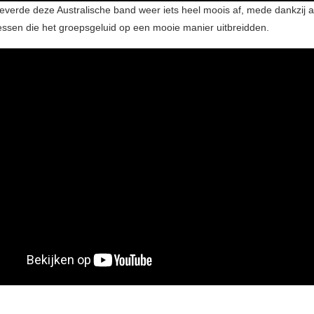
everde deze Australische band weer iets heel moois af, mede dankzij a
ssen die het groepsgeluid op een mooie manier uitbreidden.