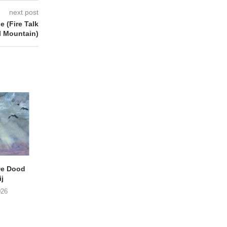
next post
 (Fire Talk
l Mountain)
e Dood
DANIEL PEREZ – Why Is
THE SMALL SHIP
j
This Called Heaven?
Moneyfiller (Kowzi 
026
29/07/2026
28/07/2026