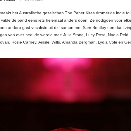
maakt het Australische gezelschap The Paper Kites dromerige indie fol
m wilde de band eens iets helemaal anders doen. Ze nodigden voor el
 een andere gast vocaliste uit die samen met Sam Bentley een duet zin
agen van over heel de wereld met: Julia Stone, Lucy Rose, Nadia Reid
ovan, Rosie Carney, Ainslei Wills, Amanda Bergman, Lydia Cole en G