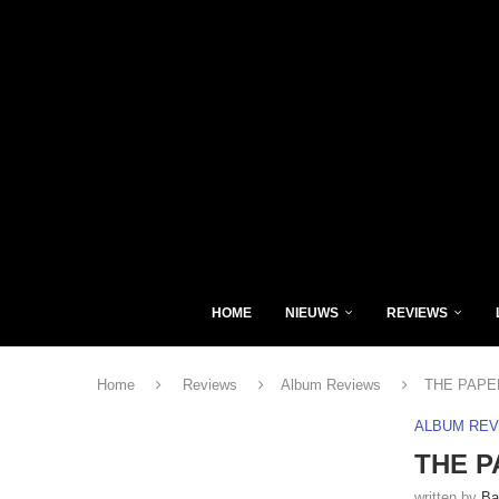
HOME
NIEUWS
REVIEWS
Home
Reviews
Album Reviews
THE PAPER
ALBUM RE
THE P
written by
Ba