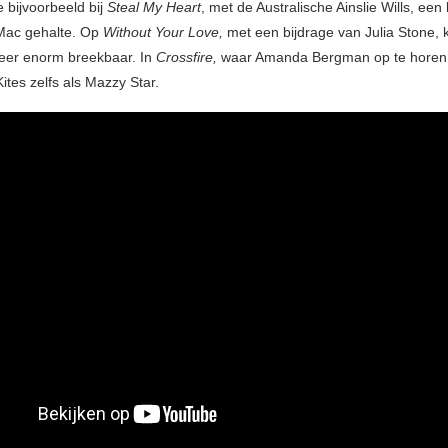
 bijvoorbeeld bij
Steal My Heart
, met de Australische Ainslie Wills, een
Mac gehalte. Op
Without Your Love,
met een bijdrage van Julia Stone, k
eer enorm breekbaar. In
Crossfire,
waar Amanda Bergman op te horen is
ites zelfs als Mazzy Star.