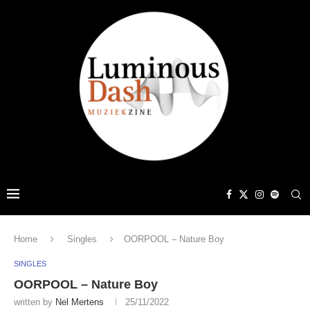
Home
Singles
OORPOOL – Nature Boy
SINGLES
OORPOOL – Nature Boy
written by
Nel Mertens
25/11/2022