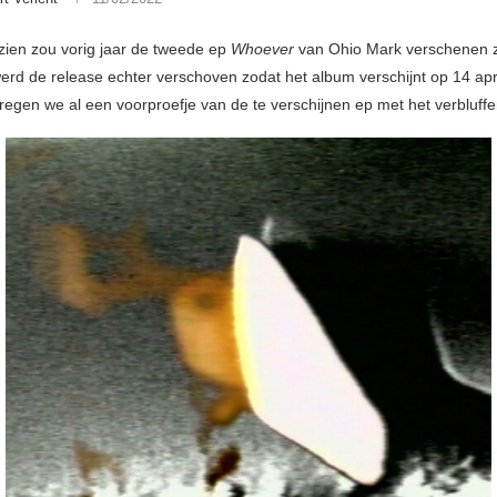
ien zou vorig jaar de tweede ep
Whoever
van Ohio Mark verschenen z
rd de release echter verschoven zodat het album verschijnt op 14 apr
regen we al een voorproefje van de te verschijnen ep met het verbluf