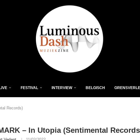
LIVE
FESTIVAL
INTERVIEW
BELGISCH
GRENSVERL
tal Records)
ARK – In Utopia (Sentimental Records
rt Verlent
11/02/2022