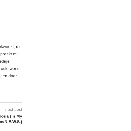
ekweekt, die
spreekt mij
ledige
rock, world
n, en daar
next post
ria (In My
m/N.E.W.S.)