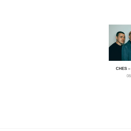
CHES –
08