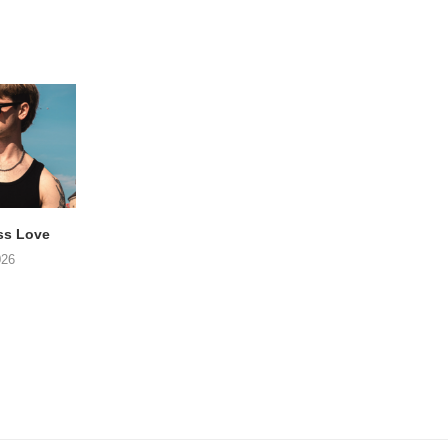
ss Love
TROOST – Not All Men
NOAH TATE – Boy
026
06/08/2026
06/08/2026