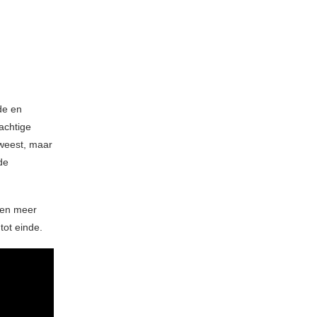
de en
achtige
eweest, maar
de
ten meer
tot einde.