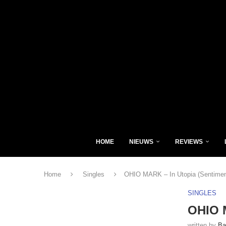
HOME
NIEUWS
REVIEWS
Home
Singles
OHIO MARK – In Utopia (Sentimen
SINGLES
OHIO M
written by
Ba