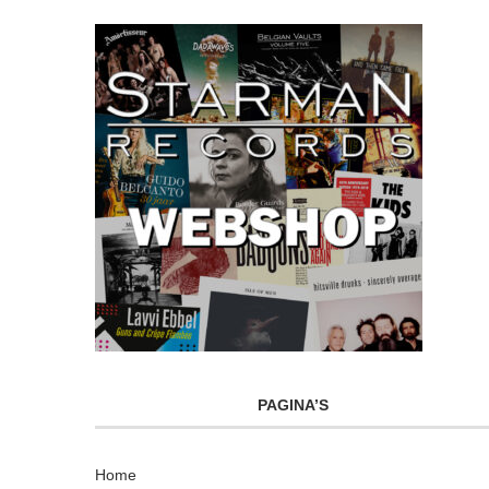
PAGINA’S
Home