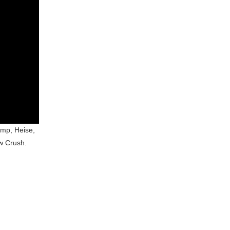
imp, Heise,
ow Crush.