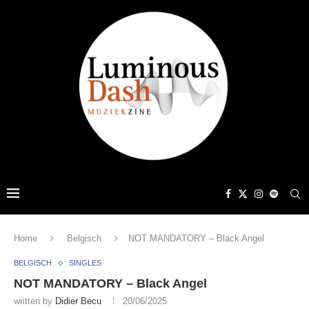
Home
Belgisch
NOT MANDATORY – Black Angel
BELGISCH
SINGLES
NOT MANDATORY – Black Angel
written by
Didier Becu
20/06/2025