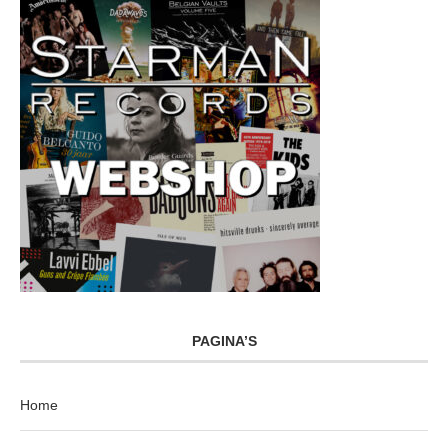
PAGINA’S
Home