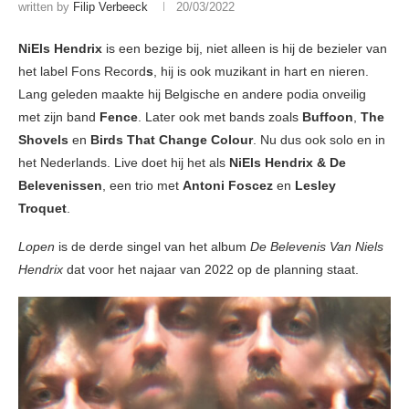
written by
Filip Verbeeck
20/03/2022
NiEls Hendrix
is een bezige bij, niet alleen is hij de bezieler van
het label Fons Record
s
, hij is ook muzikant in hart en nieren.
Lang geleden maakte hij Belgische en andere podia onveilig
met zijn band
Fence
. Later ook met bands zoals
Buffoon
,
The
Shovels
en
Birds
That Change Colour
. Nu dus ook solo en in
het Nederlands. Live doet hij het als
NiEls Hendrix & De
Belevenissen
, een trio met
Antoni Foscez
en
Lesley
Troquet
.
Lopen
is de derde singel van het album
De Belevenis Van Niels
Hendrix
dat voor het najaar van 2022 op de planning staat.