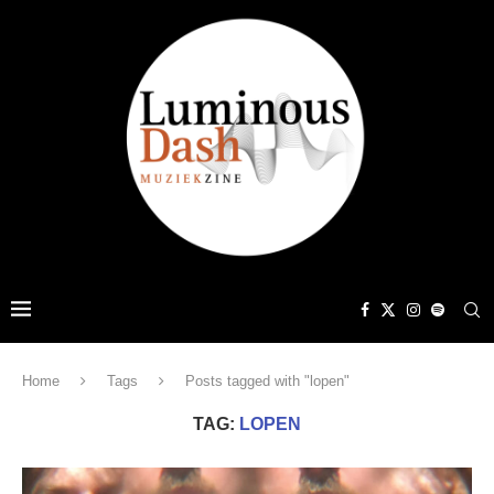
Home
Tags
Posts tagged with "lopen"
TAG:
LOPEN