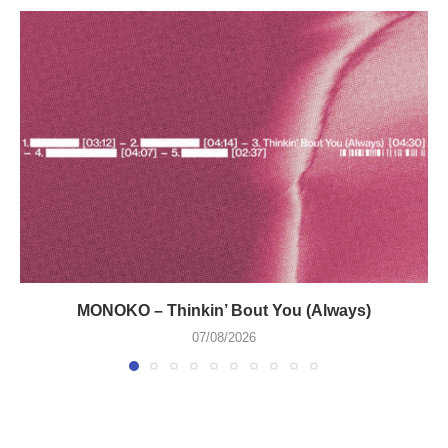
MONOKO – Thinkin’ Bout You (Always)
07/08/2026