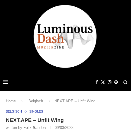
Home
Belgisch
NEXT.APE – Unfit Wing
BELGISCH
SINGLES
NEXT.APE – Unfit Wing
written by
Felix Sandon
09/03/2023