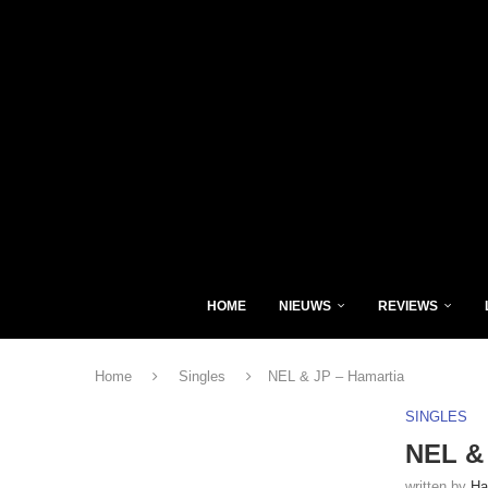
HOME
NIEUWS
REVIEWS
Home
Singles
NEL & JP – Hamartia
SINGLES
NEL & 
written by
Ha