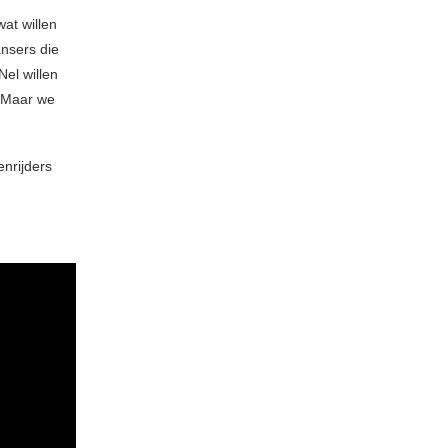
at willen
ansers die
el willen
. Maar we
nrijders