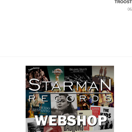
TROOST 
06