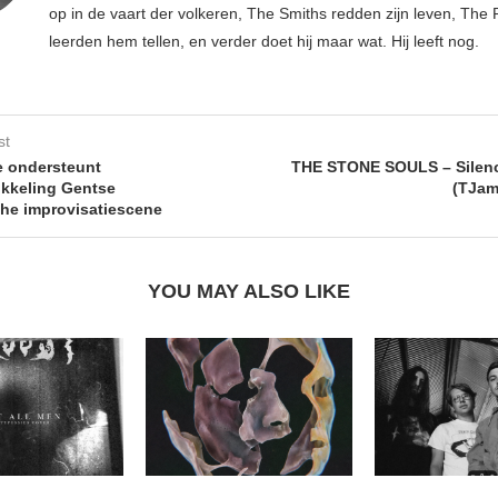
op in de vaart der volkeren, The Smiths redden zijn leven, Th
leerden hem tellen, en verder doet hij maar wat. Hij leeft nog.
st
 ondersteunt
THE STONE SOULS – Silenc
ikkeling Gentse
(TJam
che improvisatiescene
YOU MAY ALSO LIKE