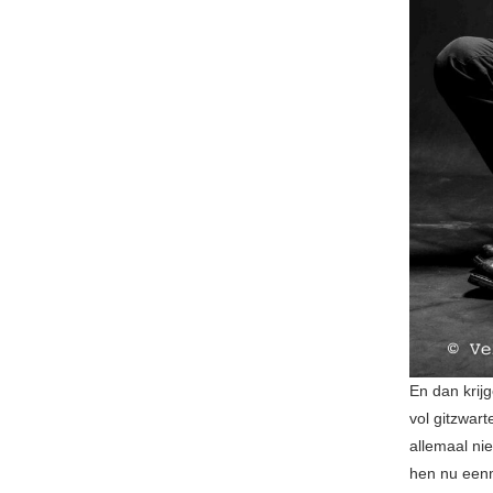
En dan krij
vol gitzwar
allemaal nie
hen nu een