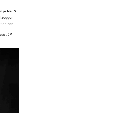
an je
Nel &
il zeggen
ot de zon.
ssist
JP