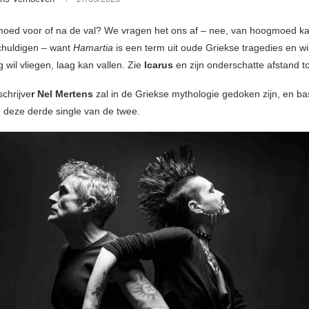
ed voor of na de val? We vragen het ons af – nee, van hoogmoed k
chuldigen – want
Hamartia
is een term uit oude Griekse tragedies en w
 wil vliegen, laag kan vallen. Zie
Icarus
en zijn onderschatte afstand t
schrijve
r Nel Mertens
zal in de Griekse mythologie gedoken zijn, en ba
n deze derde single van de twee.