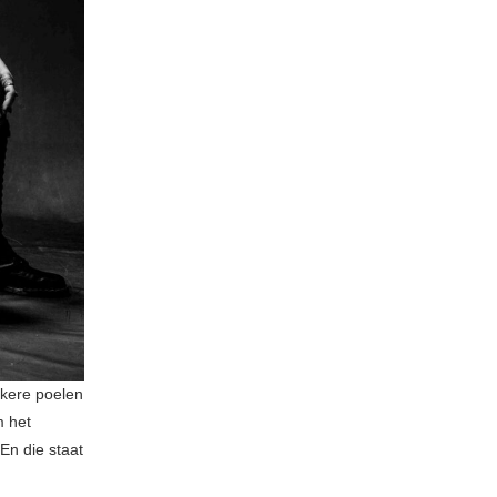
kere poelen
m het
 En die staat