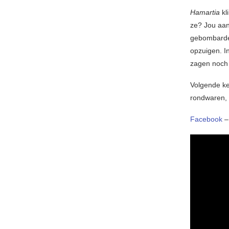
Hamartia
kl
ze? Jou aan
gebombardee
opzuigen. I
zagen noch 
Volgende ke
rondwaren,
Facebook