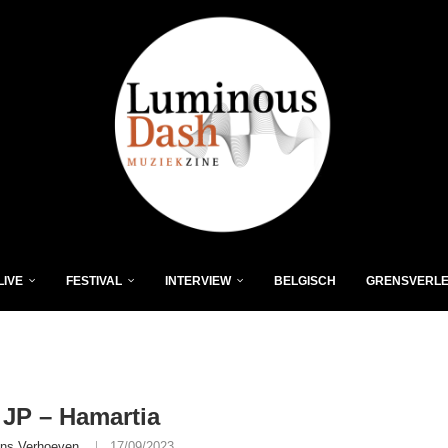
LIVE
FESTIVAL
INTERVIEW
BELGISCH
GRENSVERL
JP – Hamartia
ns Verhoeven
17/09/2023