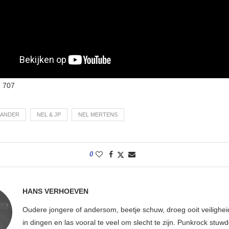
:
707
BANDER
NEL & JP
NEL MERTENS
0
HANS VERHOEVEN
Oudere jongere of andersom, beetje schuw, droeg ooit veilighe
in dingen en las vooral te veel om slecht te zijn. Punkrock stuwd