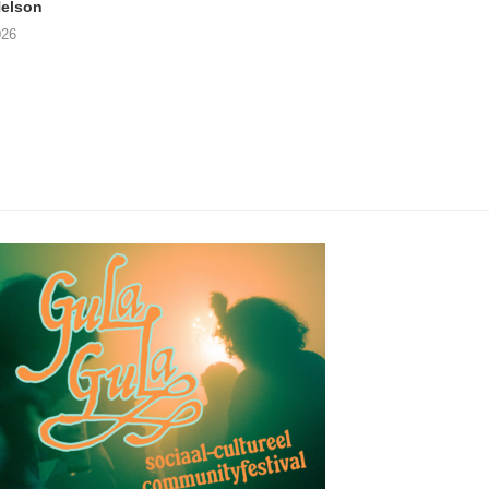
elson
ANDRIES BOONE –
FÄM – Better Late 
Lamprohiza Splendidula
Never
026
(Trad Records)
02/08/2026
03/08/2026