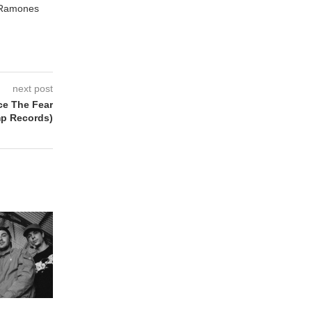
e Ramones
next post
e The Fear
p Records)