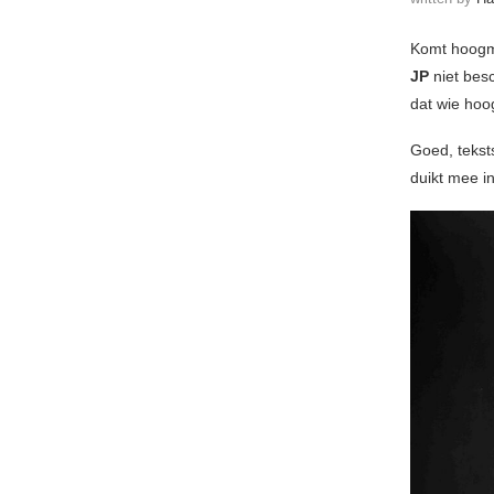
Komt hoogmo
JP
niet bes
dat wie hoog
Goed, tekst
duikt mee i