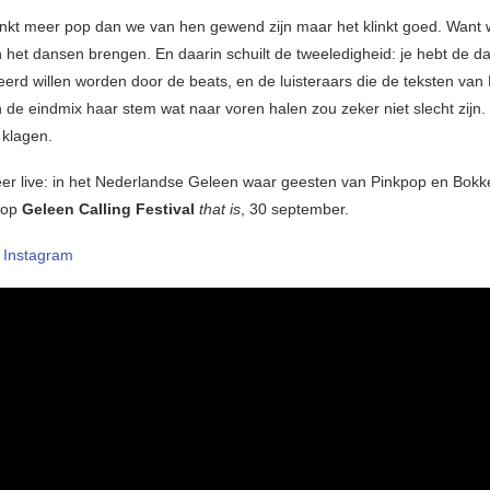
inkt meer pop dan we van hen gewend zijn maar het klinkt goed. Want w
 het dansen brengen. En daarin schuilt de tweeledigheid: je hebt de d
rd willen worden door de beats, en de luisteraars die de teksten van N
n de eindmix haar stem wat naar voren halen zou zeker niet slecht zijn
klagen.
er live: in het Nederlandse Geleen waar geesten van Pinkpop en Bokke
 op
Geleen Calling Festival
that is
, 30 september.
–
Instagram