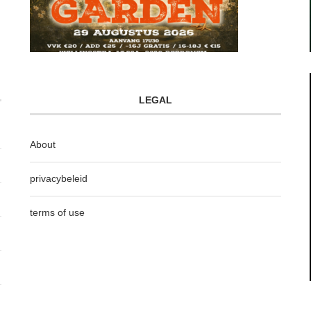
LEGAL
About
privacybeleid
terms of use