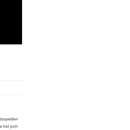
idsspelden
e het joch