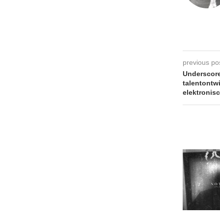
previous po
Underscore
talentontw
elektronis