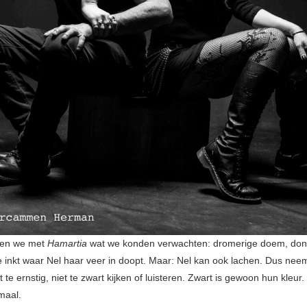
gen we met
Hamartia
wat we konden verwachten: dromerige doem, don
te inkt waar Nel haar veer in doopt. Maar: Nel kan ook lachen. Dus nee
t te ernstig, niet te zwart kijken of luisteren. Zwart is gewoon hun kleur.
maal.