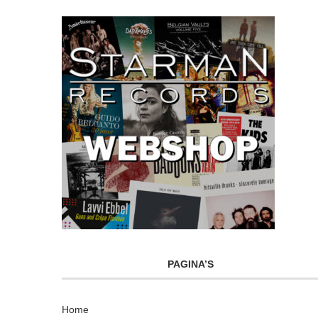
PAGINA’S
Home