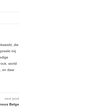
ekweekt, die
spreekt mij
ledige
rock, world
n, en daar
next post
nous Belge