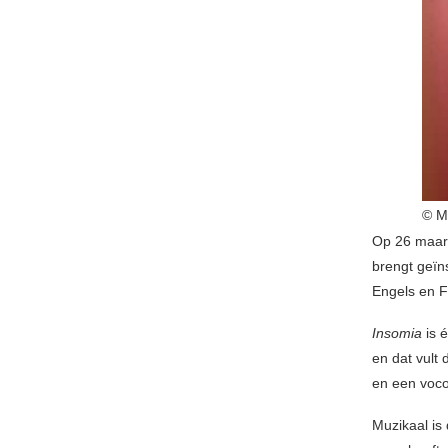
© M
Op 26 maar
brengt geïns
Engels en F
Insomia
is 
en dat vult 
en een voco
Muzikaal is