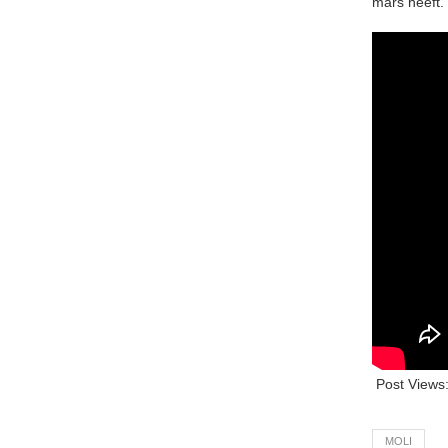
mars heeft.
Post Views
MOLI