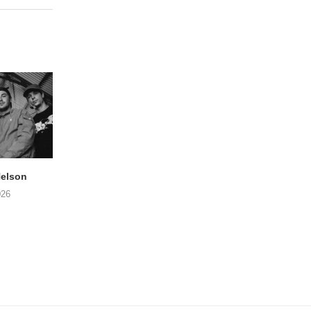
elson
ANDRIES BOONE –
FÄM – Better Late 
Lamprohiza Splendidula
Never
026
(Trad Records)
02/08/2026
03/08/2026