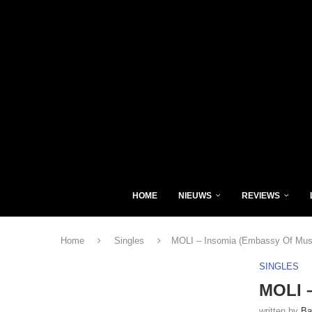
HOME
NIEUWS
REVIEWS
Home
Singles
MOLI – Insomia (Embassy Of Mus
SINGLES
MOLI –
written by
Ba