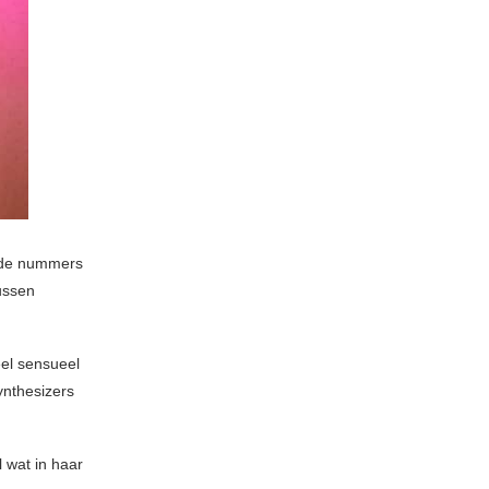
ende nummers
tussen
el sensueel
ynthesizers
 wat in haar