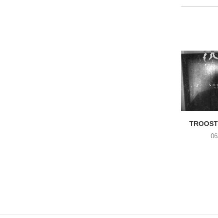
TROOST 
06