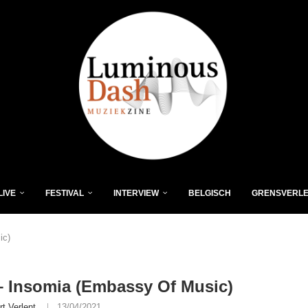
LIVE
FESTIVAL
INTERVIEW
BELGISCH
GRENSVERL
ic)
 Insomia (Embassy Of Music)
rt Verlent
13/04/2021