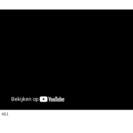
:
461