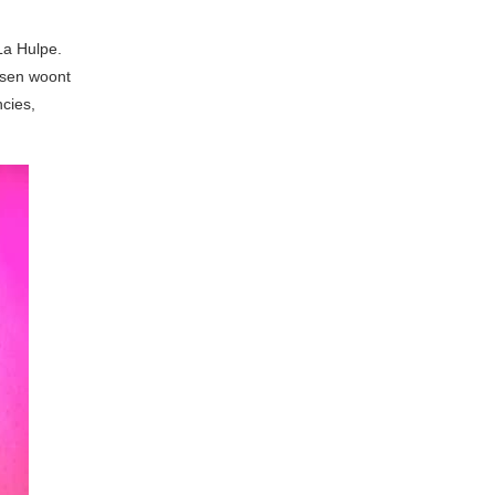
La Hulpe.
ssen woont
ncies,