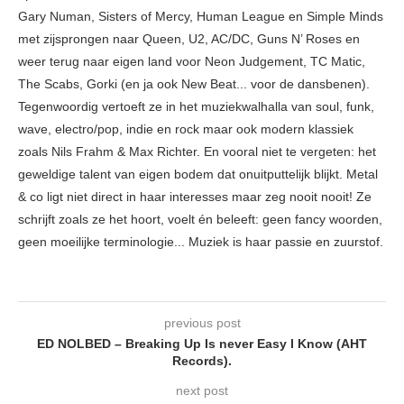
Gary Numan, Sisters of Mercy, Human League en Simple Minds
met zijsprongen naar Queen, U2, AC/DC, Guns N’ Roses en
weer terug naar eigen land voor Neon Judgement, TC Matic,
The Scabs, Gorki (en ja ook New Beat... voor de dansbenen).
Tegenwoordig vertoeft ze in het muziekwalhalla van soul, funk,
wave, electro/pop, indie en rock maar ook modern klassiek
zoals Nils Frahm & Max Richter. En vooral niet te vergeten: het
geweldige talent van eigen bodem dat onuitputtelijk blijkt. Metal
& co ligt niet direct in haar interesses maar zeg nooit nooit! Ze
schrijft zoals ze het hoort, voelt én beleeft: geen fancy woorden,
geen moeilijke terminologie... Muziek is haar passie en zuurstof.
previous post
ED NOLBED – Breaking Up Is never Easy I Know (AHT
Records).
next post