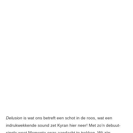
Delusion
is wat ons betreft een schot in de roos, wat een
indrukwekkende sound zet Kyran hier neer! Met zo’n debuut-
single weet Mementa onze aandacht te trekken. Wij zijn