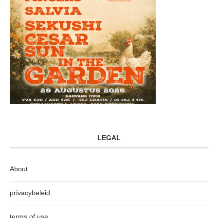
LEGAL
About
privacybeleid
terms of use