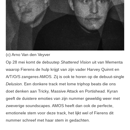
(c) Arno Van den Veyver
Op 28 mei komt de debuutep
Shattered Vision
uit van Mementa
waarop Fierens de hulp krijgt van zijn vader Harvey Quinnt en
A/T/O/S zangeres AMOS. Zij is ook te horen op de debuut-single
Delusion
. Een donkere track met lome triphop beats die ons
doet denken aan Tricky, Massive Attack en Portishead. Kyran
geeft de duistere emoties van zijn nummer geweldig weer met
zweverige soundscapes. AMOS heeft dan ook de perfecte,
emotionele stem voor deze track, het lijkt wel of Fierens dit
nummer schreef met haar stem in gedachten.