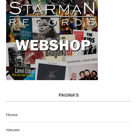
PAGINA’S
Home
nieuws