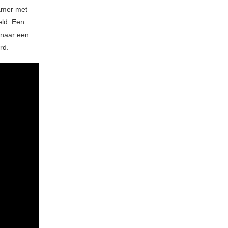
kamer met
eld. Een
 naar een
rd.