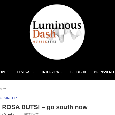
LIVE
FESTIVAL
INTERVIEW
BELGISCH
GRENSVERL
 now
SINGLES
 ROSA BUTSI – go south now
lix Sandon
16/03/2021