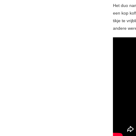
Het duo n
een kop kof
tikje te vr
andere were