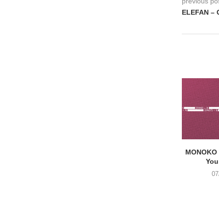
previous po
ELEFAN – G
MONOKO –
You
07