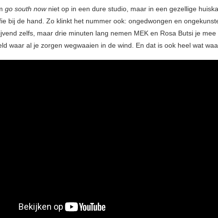
am
go south now
niet op in een dure studio, maar in een gezellige huis
fie bij de hand. Zo klinkt het nummer ook: ongedwongen en ongekunst
ijblijvend zelfs, maar drie minuten lang nemen MEK en Rosa Butsi je mee
ld waar al je zorgen wegwaaien in de wind. En dat is ook heel wat waa