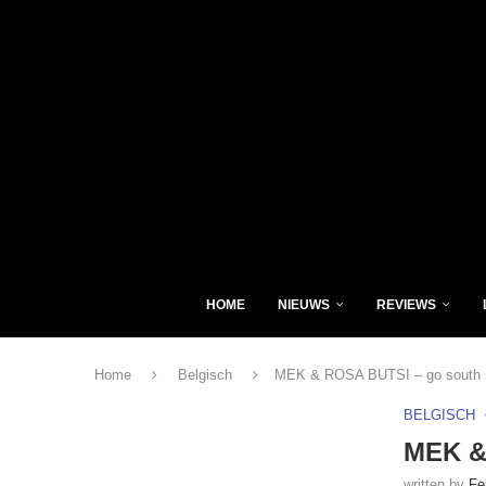
HOME
NIEUWS
REVIEWS
Home
Belgisch
MEK & ROSA BUTSI – go south
BELGISCH
MEK &
written by
Fe