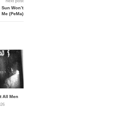
next post
 Sun Won’t
 Me (PeMa)
 All Men
NOAH TATE – Boy Gum
Vijf keer talent i
Buurtkroeg Mos
026
06/08/2026
05/08/2026