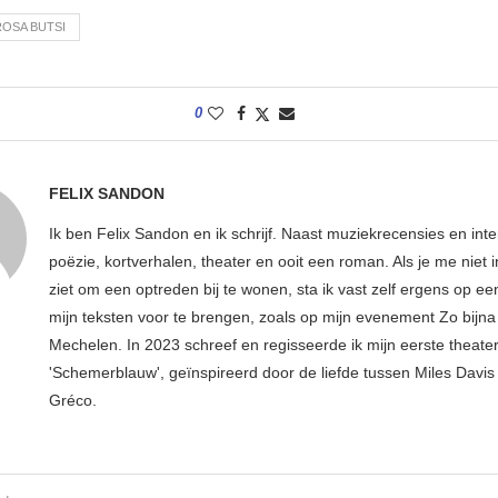
ROSA BUTSI
0
FELIX SANDON
Ik ben Felix Sandon en ik schrijf. Naast muziekrecensies en int
poëzie, kortverhalen, theater en ooit een roman. Als je me niet i
ziet om een optreden bij te wonen, sta ik vast zelf ergens op e
mijn teksten voor te brengen, zoals op mijn evenement Zo bijna 
Mechelen. In 2023 schreef en regisseerde ik mijn eerste theater
'Schemerblauw', geïnspireerd door de liefde tussen Miles Davis 
Gréco.