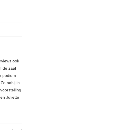
erviews ook
n de zaal
en podium
Zo nabij in
voorstelling
en Juliette