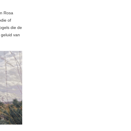
en Rosa
odie of
vogels die de
 geluid van
.