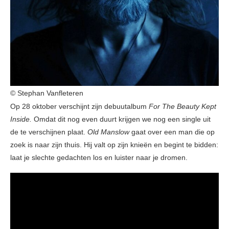
© Stephan Vanfleteren
Op 28 oktober verschijnt zijn debuutalbum
For The Beauty Kept
Inside.
Omdat dit nog even duurt krijgen we nog een single uit
de te verschijnen plaat.
Old Manslow
gaat over een man die op
zoek is naar zijn thuis. Hij valt op zijn knieën en begint te bidden:
laat je slechte gedachten los en luister naar je dromen.