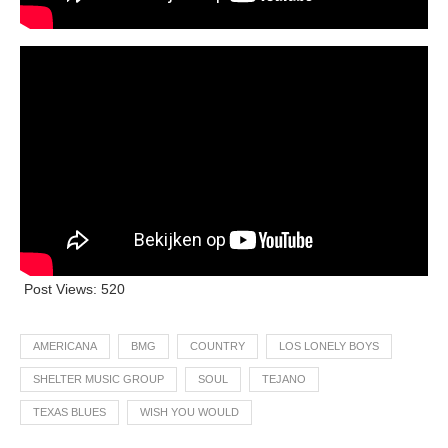
Post Views:
520
AMERICANA
BMG
COUNTRY
LOS LONELY BOYS
SHELTER MUSIC GROUP
SOUL
TEJANO
TEXAS BLUES
WISH YOU WOULD