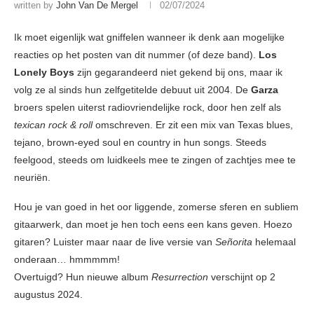
written by
John Van De Mergel
02/07/2024
Ik moet eigenlijk wat gniffelen wanneer ik denk aan mogelijke
reacties op het posten van dit nummer (of deze band).
Los
Lonely Boys
zijn gegarandeerd niet gekend bij ons, maar ik
volg ze al sinds hun zelfgetitelde debuut uit 2004. De
Garza
broers spelen uiterst radiovriendelijke rock, door hen zelf als
texican rock & roll
omschreven. Er zit een mix van Texas blues,
tejano, brown-eyed soul en country in hun songs. Steeds
feelgood, steeds om luidkeels mee te zingen of zachtjes mee te
neuriën.
Hou je van goed in het oor liggende, zomerse sferen en subliem
gitaarwerk, dan moet je hen toch eens een kans geven. Hoezo
gitaren? Luister maar naar de live versie van
Señorita
helemaal
onderaan… hmmmmm!
Overtuigd? Hun nieuwe album
Resurrection
verschijnt op 2
augustus 2024.