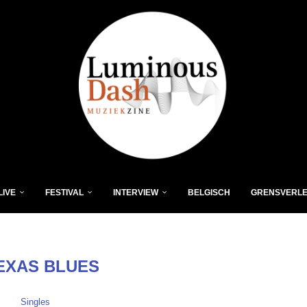
LIVE
FESTIVAL
INTERVIEW
BELGISCH
GRENSVERL
EXAS BLUES
Singles