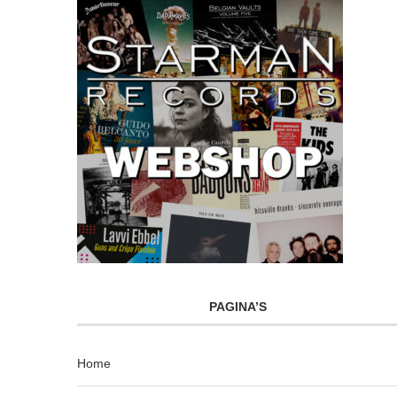
PAGINA’S
Home