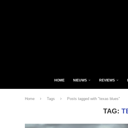
HOME
NIEUWS
REVIEWS
Home
Tags
Posts tagged with "texas blues"
TAG:
T