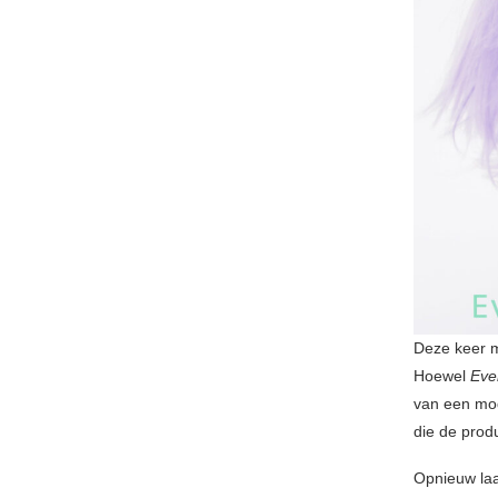
Deze keer m
Hoewel
Eve
van een mod
die de prod
Opnieuw laa