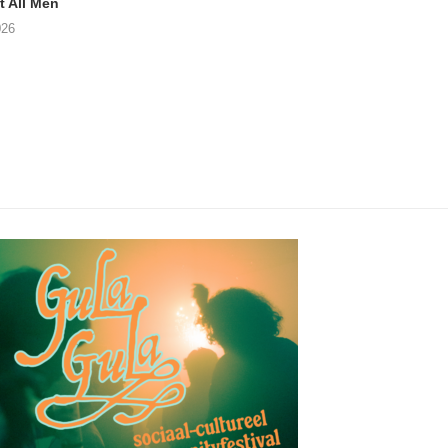
 All Men
NOAH TATE – Boy Gum
APOTH – Nelso
026
06/08/2026
05/08/2026