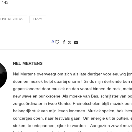
:
443
LISE REYNERS
LIZZY
0
NEL MERTENS
Nel Mertens overweegt om zich als late dertiger voor eeuwig jo
doen en muziek helpt daarbij enorm ! Sinds mijn dertiende ben 
gepassioneerd door muziek en dan vooral binnen de rock, metal
new wave en punk-scene. Als moeke van Bas, schrijfster van p
zorgcoördinator in twee Gentse Freinetscholen blijft muziek een
belangrijk stuk van mijn leven innemen. Muziek spelen, beluiste
concertjes doen, naar festivals gaan; Om energie uit te putten, e
steken, te ontspannen, rijker te worden... Aangezien zowel muz