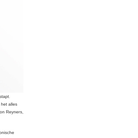
stapt.
 het alles
mon Reyners,
onische