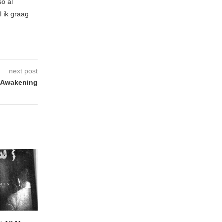
so al
l ik graag
next post
 Awakening