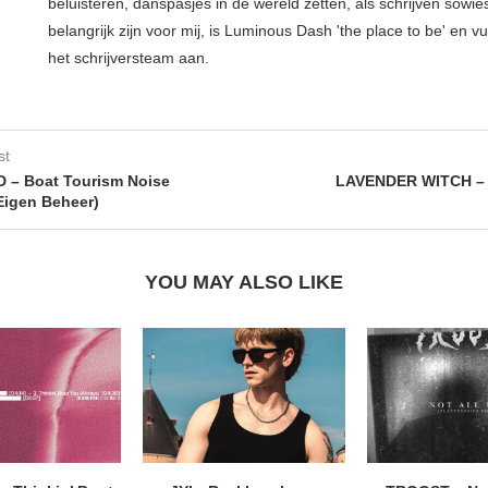
beluisteren, danspasjes in de wereld zetten, als schrijven sowie
belangrijk zijn voor mij, is Luminous Dash 'the place to be' en vu
het schrijversteam aan.
st
 – Boat Tourism Noise
LAVENDER WITCH –
(Eigen Beheer)
YOU MAY ALSO LIKE