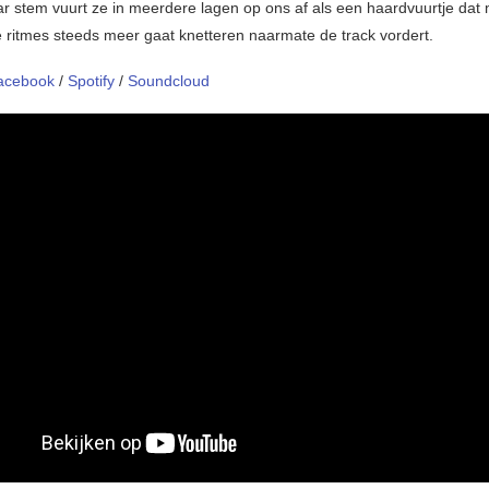
r stem vuurt ze in meerdere lagen op ons af als een haardvuurtje dat
 ritmes steeds meer gaat knetteren naarmate de track vordert.
acebook
/
Spotify
/
Soundcloud