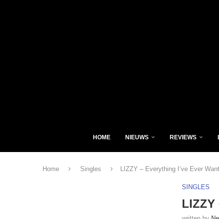
HOME
NIEUWS
REVIEWS
Home
Singles
LIZZY – Everything I’ve Ever Wan
SINGLES
LIZZY 
written by
Ne