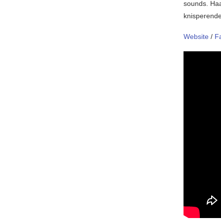
sounds. Haa
knisperende
Website
/
F