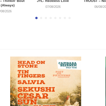
 Thinkin’ Bout
JYL- Reckless Love
TROOST – Not
 (Always)
07/08/2026
06/08/2
/08/2026