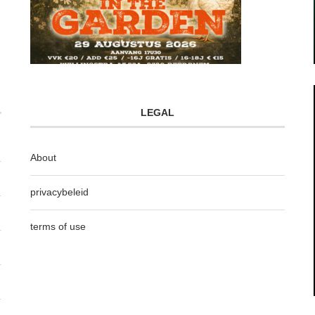
LEGAL
About
privacybeleid
terms of use