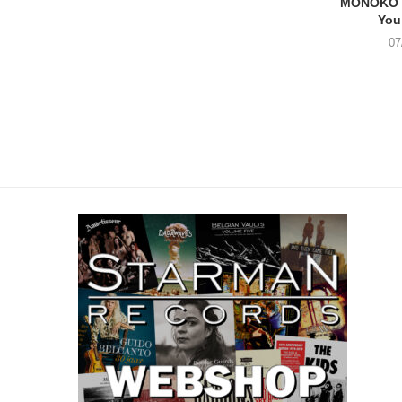
MONOKO –
You
07