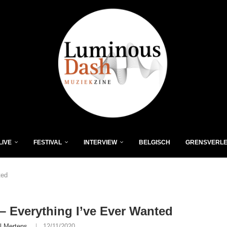
LIVE
FESTIVAL
INTERVIEW
BELGISCH
GRENSVERL
ted
– Everything I’ve Ever Wanted
l Mertens
12/11/2020