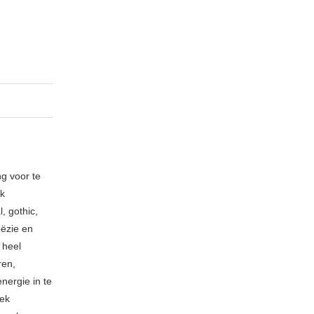
ng voor te
ik
, gothic,
oëzie en
 heel
ren,
nergie in te
iek