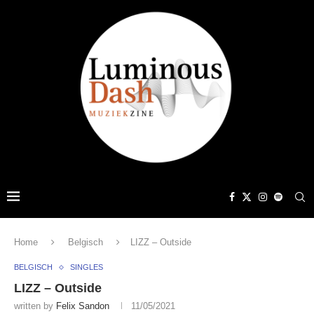
Home
Belgisch
LIZZ – Outside
BELGISCH
SINGLES
LIZZ – Outside
written by
Felix Sandon
11/05/2021